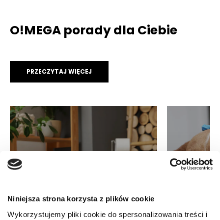
O!MEGA porady dla Ciebie
PRZECZYTAJ WIĘCEJ
Niniejsza strona korzysta z plików cookie
AKTUALNOŚCI
AKTUALNO
Biegunka u kota – przyczyny,
Leptospir
Wykorzystujemy pliki cookie do spersonalizowania treści i