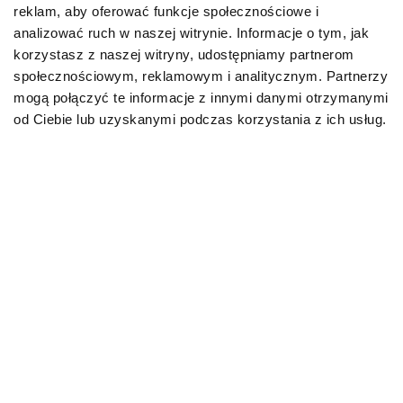
co podać? Domowe sposoby
rokowania
reklam, aby oferować funkcje społecznościowe i
analizować ruch w naszej witrynie. Informacje o tym, jak
korzystasz z naszej witryny, udostępniamy partnerom
23.06.2026
11.06.2026
społecznościowym, reklamowym i analitycznym. Partnerzy
mogą połączyć te informacje z innymi danymi otrzymanymi
od Ciebie lub uzyskanymi podczas korzystania z ich usług.
O!MEGA informacje dla
chętnych
+ RABAT na zakupy