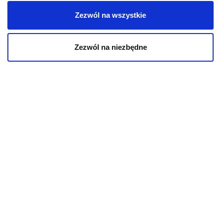
Zezwól na wszystkie
INFORMACJE
Zezwól na niezbędne
Aktualności
O kotach
O psach
Informacje o sklepie
Zwroty i reklamacje
Polityka prywatności