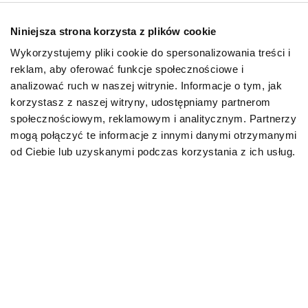
dolegliwości bólowe. Ponadto mruczenie jest
informacją dla człowieka lub innego kota o przyjaznych
Niniejsza strona korzysta z plików cookie
zamiarach, pomaga w komunikacji pomiędzy matką i
Wykorzystujemy pliki cookie do spersonalizowania treści i
kociętami, pojawia się w sytuacjach stresowych, gdy
reklam, aby oferować funkcje społecznościowe i
zwierzę chce sobie dodać otuchy.
analizować ruch w naszej witrynie. Informacje o tym, jak
korzystasz z naszej witryny, udostępniamy partnerom
Prychanie
społecznościowym, reklamowym i analitycznym. Partnerzy
mogą połączyć te informacje z innymi danymi otrzymanymi
Prychanie kota, podobnie jak syczenie i warczenie
od Ciebie lub uzyskanymi podczas korzystania z ich usług.
(zgadza się, nie tylko psy potrafią warczeć!), nie ma
aż tak wielu znaczeń jak wyżej opisane odgłosy. Kocie
parskanie to sygnał typowo agonistyczny lub
demonstracyjny, mający na celu zwiększenie
dystansu, odstraszenie potencjalnego wroga, który
zdaniem mruczka stanowi zagrożenie dla niego, jego
bliskich, terytorium i innych cennych zasobów. Jeśli kot
syczy jak wąż, parska i prycha może też wyrażać w ten
sposób strach i złość.