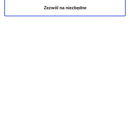
Zezwól na niezbędne
Mapa kategorii
PIES
Karmy bytowe dla psów
Karmy organiczne dla psów dorosłych
Karmy weterynaryjne dla psów
Przysmaki dla psa