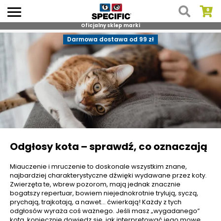
Oficjalny sklep marki
Skip
Darmowa dostawa od 99 zł
to
content
Odgłosy kota – sprawdź, co oznaczają
Miauczenie i mruczenie to doskonale wszystkim znane,
najbardziej charakterystyczne dźwięki wydawane przez koty.
Zwierzęta te, wbrew pozorom, mają jednak znacznie
bogatszy repertuar, bowiem niejednokrotnie trylują, syczą,
prychają, trajkotają, a nawet… ćwierkają! Każdy z tych
odgłosów wyraża coś ważnego. Jeśli masz „wygadanego”
kota, koniecznie dowiedz się, jak interpretować jego mowę,