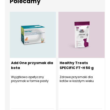
Polecamy
Add One przysmak dla
Healthy Treats
kota
SPECIFIC FT-H 50 g
Wyjątkowo apetyczny
Zdrowe przysmaki dla
O
przysmak w formie pasty
kotów w każdym wieku
k