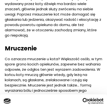
wydawany przez koty dźwięk ma bardzo wiele
znaczeń, głównie jednak służy zwróceniu na siebie
uwagi. Poprzez miauczenie kot może domagać się
głaskania lub jedzenia, okazywać radość i ekscytację z
powodu powrotu opiekuna do domu, ale też
alarmować, że w otoczeniu zachodzą zmiany, które
go niepokoją.
Mruczenie
Co oznacza mruczenie u kota? Większość osób, w tym
spore grono kocich opiekunów, zapewne bez wahania
odpowie, że odgłos ten jest wyrazem zadowolenia. W
końcu koty mruczą głównie wtedy, gdy leżą na
kolanach, są głaskane, zrelaksowane i czują się
bezpiecznie. Mruczenie jest jednak także… formą
wyrażania bólu i jednocześnie sposobem jego
łagodzenia! Często mruczą rodzące kotki, bo – jak
udowadniają naukowcy – dźwięk ten uspokaja,
prowokuje uwalnianie się endorfin i łagodzi