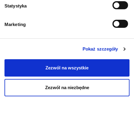
28.05.2024
Statystyka
Mapa kategorii
Marketing
PIES
Pokaż szczegóły
Karmy bytowe dla psów
Zezwól na wszystkie
Karmy organiczne dla psów dorosłych
Zezwól na niezbędne
Karmy weterynaryjne dla psów
Przysmaki dla psa