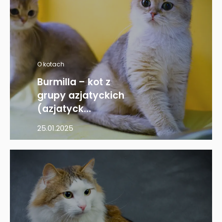
O kotach
Burmilla – kot z
grupy azjatyckich
(azjatyck...
25.01.2025