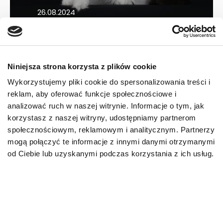
26.08.2024
Niniejsza strona korzysta z plików cookie
Wykorzystujemy pliki cookie do spersonalizowania treści i
reklam, aby oferować funkcje społecznościowe i
analizować ruch w naszej witrynie. Informacje o tym, jak
korzystasz z naszej witryny, udostępniamy partnerom
społecznościowym, reklamowym i analitycznym. Partnerzy
O kotach
mogą połączyć te informacje z innymi danymi otrzymanymi
Kot himalajski
od Ciebie lub uzyskanymi podczas korzystania z ich usług.
(khmerski, perski
colorpoint)...
25.08.2024