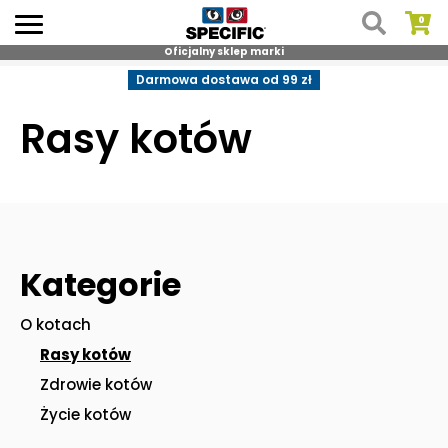
Oficjalny sklep marki
Skip
Darmowa dostawa od 99 zł
to
content
Rasy kotów
Kategorie
O kotach
Rasy kotów
Zdrowie kotów
Życie kotów