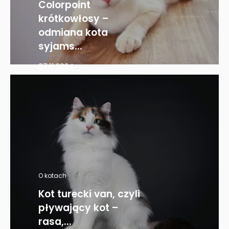
Colorpoint
krótkowłosy –
odmiana kota
syjams...
07.11.2024
O kotach
Kot turecki van, czyli
pływający kot –
rasa,...