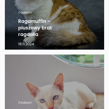
O kotach
Ragamuffin –
pluszowy brat
ragdolla
18.11.2024
O kotach