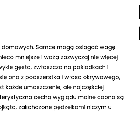
tów domowych. Samce mogą osiągać wagę
nieco mniejsze i ważą zazwyczaj nie więcej
ezwykle gęsta, zwłaszcza na pośladkach i
a się ona z podszerstka i włosa okrywowego,
st każde umaszczenie, ale najczęściej
kterystyczną cechą wyglądu maine coona są
ójkąta, zakończone pędzelkami niczym u