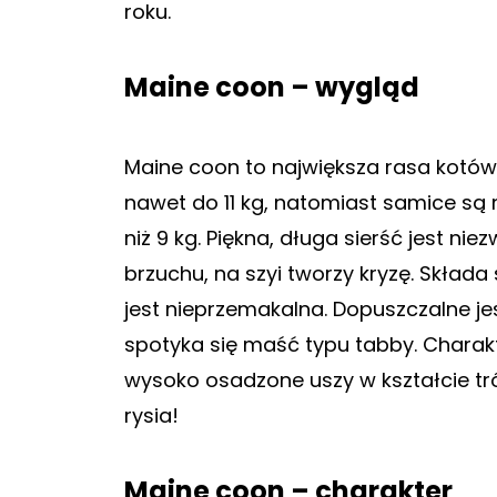
roku.
Maine coon – wygląd
Maine coon to największa rasa ko
nawet do 11 kg, natomiast samice są 
niż 9 kg. Piękna, długa sierść jest ni
brzuchu, na szyi tworzy kryzę. Skład
jest nieprzemakalna. Dopuszczalne je
spotyka się maść typu tabby. Chara
wysoko osadzone uszy w kształcie tr
rysia!
Maine coon – charakter