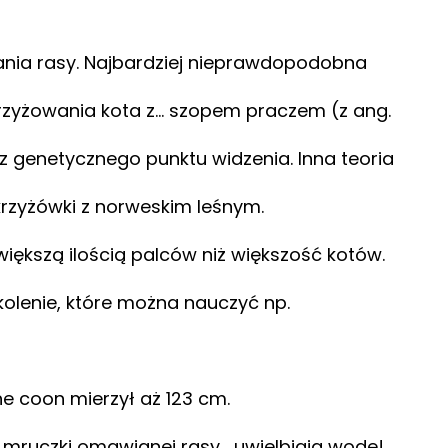
stania rasy. Najbardziej nieprawdopodobna
krzyżowania kota z… szopem praczem (z ang.
z genetycznego punktu widzenia. Inna teoria
krzyżówki z norweskim leśnym.
iększą ilością palców niż większość kotów.
kolenie, które można nauczyć np.
ne coon mierzył aż 123 cm.
 mruczki omawianej rasy… uwielbiają wodę!