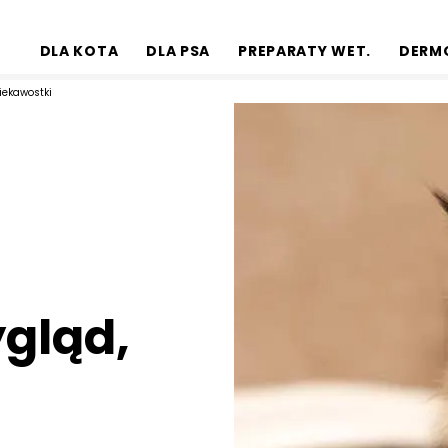
DLA KOTA
DLA PSA
PREPARATY WET.
DERM
iekawostki
ygląd,