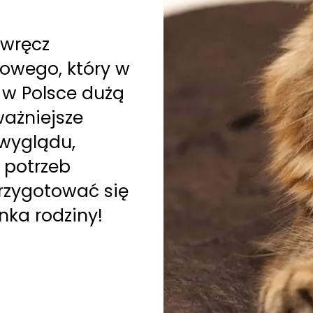
 wręcz
owego, który w
ę w Polsce dużą
ważniejsze
 wyglądu,
i potrzeb
rzygotować się
ka rodziny!