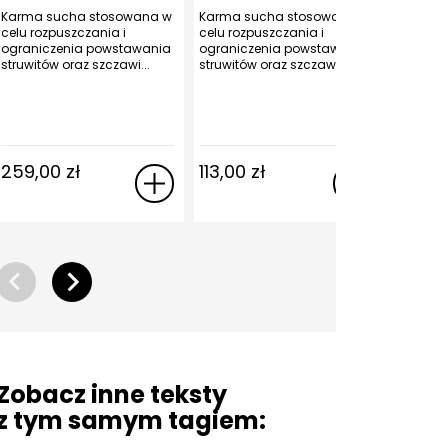
Karma sucha stosowana w
Karma sucha stosowana w
Karma s
celu rozpuszczania i
celu rozpuszczania i
sardynką
ograniczenia powstawania
ograniczenia powstawania
w każdy
struwitów oraz szczawi...
struwitów oraz szczawi...
259,00
zł
113,00
zł
103,0
Zobacz inne teksty
z tym samym tagiem: