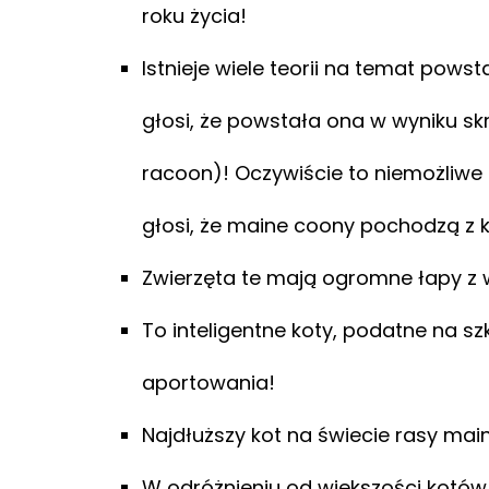
roku życia!
Istnieje wiele teorii na temat pow
głosi, że powstała ona w wyniku s
racoon)! Oczywiście to niemożliwe 
głosi, że maine coony pochodzą z 
Zwierzęta te mają ogromne łapy z w
To inteligentne koty, podatne na sz
aportowania!
Najdłuższy kot na świecie rasy mai
W odróżnieniu od większości kotów