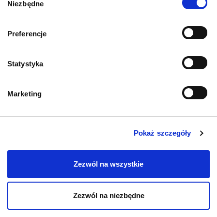
Niezbędne
zgody
Informacje o sklepie
Preferencje
Statystyka
Zwroty i reklamacje
Polityka prywatności
Marketing
Regulamin sklepu
Pokaż szczegóły
Pobierz katalog
Zezwól na wszystkie
Kontakt
Zezwól na niezbędne