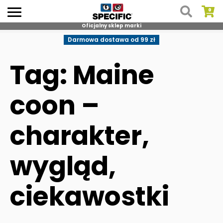
Oficjalny sklep marki
Skip
Darmowa dostawa od 99 zł
to
content
Tag: Maine
coon –
charakter,
wygląd,
ciekawostki