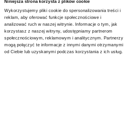
Niniejsza strona korzysta z plików cookie
Wykorzystujemy pliki cookie do spersonalizowania treści i
PIES
reklam, aby oferować funkcje społecznościowe i
analizować ruch w naszej witrynie. Informacje o tym, jak
Karmy bytowe dla psów
korzystasz z naszej witryny, udostępniamy partnerom
społecznościowym, reklamowym i analitycznym. Partnerzy
Karmy organiczne dla psów dorosłych
mogą połączyć te informacje z innymi danymi otrzymanymi
od Ciebie lub uzyskanymi podczas korzystania z ich usług.
Karmy weterynaryjne dla psów
Przysmaki dla psa
KOT