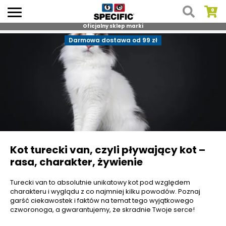
Oficjalny sklep marki
Skip
Darmowa dostawa od 99 zł
to
content
Kot turecki van, czyli pływający kot –
rasa, charakter, żywienie
Turecki van to absolutnie unikatowy kot pod względem
charakteru i wyglądu z co najmniej kilku powodów. Poznaj
garść ciekawostek i faktów na temat tego wyjątkowego
czworonoga, a gwarantujemy, że skradnie Twoje serce!