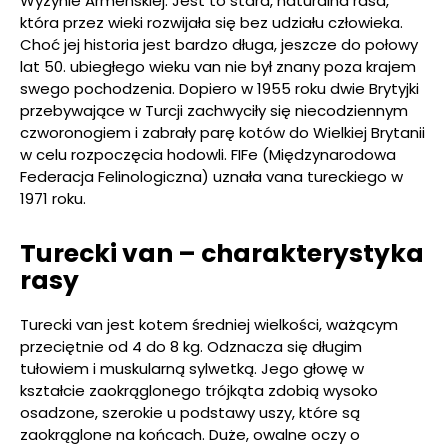
Wyżynie Armeńskiej. Jest to stara, naturalna rasa,
która przez wieki rozwijała się bez udziału człowieka.
Choć jej historia jest bardzo długa, jeszcze do połowy
lat 50. ubiegłego wieku van nie był znany poza krajem
swego pochodzenia. Dopiero w 1955 roku dwie Brytyjki
przebywające w Turcji zachwyciły się niecodziennym
czworonogiem i zabrały parę kotów do Wielkiej Brytanii
w celu rozpoczęcia hodowli. FIFe (Międzynarodowa
Federacja Felinologiczna) uznała vana tureckiego w
1971 roku.
Turecki van – charakterystyka
rasy
Turecki van jest kotem średniej wielkości, ważącym
przeciętnie od 4 do 8 kg. Odznacza się długim
tułowiem i muskularną sylwetką. Jego głowę w
kształcie zaokrąglonego trójkąta zdobią wysoko
osadzone, szerokie u podstawy uszy, które są
zaokrąglone na końcach. Duże, owalne oczy o