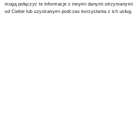
mogą połączyć te informacje z innymi danymi otrzymanymi
Van turecki to zwierzę niesamowicie żywiołowe.
od Ciebie lub uzyskanymi podczas korzystania z ich usług.
Uwielbia ruch i nie potrafi zbyt długo usiedzieć w
jednym miejscu. Nie jest przy tym kotem natrętnym,
bo bez trudu potrafi sobie samodzielnie zapewnić
różnego rodzaju zabawę. Van jest mruczkiem
inteligentnym, przyjaznym, oddanym najbliższym i
bardzo towarzyskim. Uwielbia poznawać otoczenie i…
pływać!
Turecki van – pływanie
Doskonała umiejętność pływania i zamiłowanie do
wody to kolejna niecodzienna cecha, która odróżnia
omawianą rasę od innych. Van nabył zdolność
pływania z racji tego, że naturalnie żył w pobliżu wody,
która była jednocześnie źródłem jego pożywienia
(chcąc przetrwać, musiał nauczyć się łowić ryby). Co
ciekawe, kot ten posiada powiększony fałd skórny
pomiędzy pazurami, który jest swego rodzaju błoną