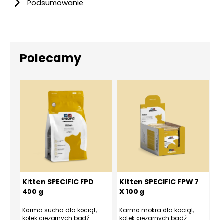
Podsumowanie
Polecamy
Kitten SPECIFIC FPD
Kitten SPECIFIC FPW 7
400 g
X 100 g
Karma sucha dla kociąt,
Karma mokra dla kociąt,
K
kotek ciężarnych bądź
kotek ciężarnych bądź
m