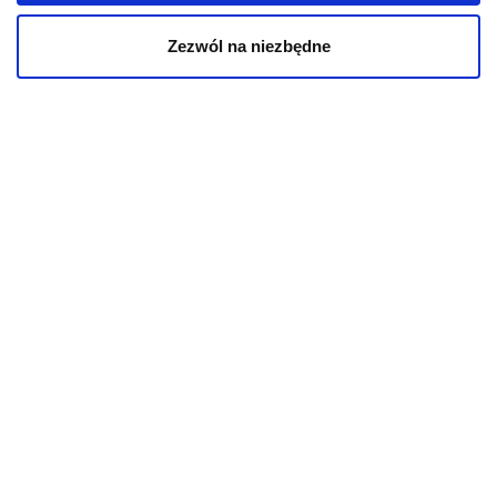
Kontakt
Zezwól na niezbędne
powered by
AlleKurier