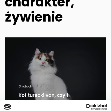
charakter,
żywienie
O kotach
Kot turecki van, czyli
pływający kot –
rasa,...