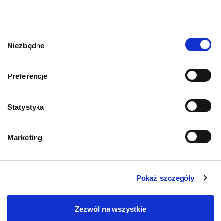
O kotach
Wybór
O psach
Niezbędne
zgody
Preferencje
Informacje o sklepie
Statystyka
Zwroty i reklamacje
Marketing
Polityka prywatności
Pokaż szczegóły
Regulamin sklepu
Pobierz katalog
Zezwól na wszystkie