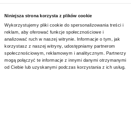
26.08.2024
Niniejsza strona korzysta z plików cookie
Wykorzystujemy pliki cookie do spersonalizowania treści i
Mapa kategorii
reklam, aby oferować funkcje społecznościowe i
analizować ruch w naszej witrynie. Informacje o tym, jak
korzystasz z naszej witryny, udostępniamy partnerom
PIES
społecznościowym, reklamowym i analitycznym. Partnerzy
mogą połączyć te informacje z innymi danymi otrzymanymi
Karmy bytowe dla psów
od Ciebie lub uzyskanymi podczas korzystania z ich usług.
Karmy organiczne dla psów dorosłych
Karmy weterynaryjne dla psów
Przysmaki dla psa