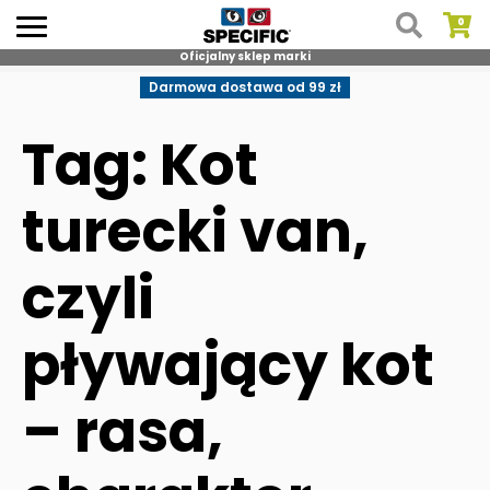
Oficjalny sklep marki
Skip
Darmowa dostawa od 99 zł
to
content
Tag: Kot
turecki van,
czyli
pływający kot
– rasa,