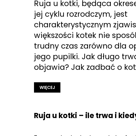
Ruja u kotki, będąca okr
jej cyklu rozrodczym, jest
charakterystycznym zjawis
większości kotek nie sposó
trudny czas zarówno dla op
jego pupilki. Jak długo trw
objawia? Jak zadbać o kotk
WIĘCEJ
Ruja u kotki – ile trwa i ki