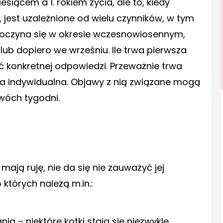
siącem a 1. rokiem życia, ale to, kiedy
ki, jest uzależnione od wielu czynników, w tym
zpoczyna się w okresie wczesnowiosennym,
lub dopiero we wrześniu. Ile trwa pierwsza
elić konkretnej odpowiedzi. Przeważnie trwa
estia indywidualna. Objawy z nią związane mogą
wóch tygodni.
mają ruję, nie da się nie zauważyć jej
tórych należą m.in.:
a – niektóre kotki stają się niezwykle