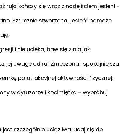
aż ruja kończy się wraz z nadejściem jesieni –
hłodno. Sztucznie stworzona „jesień” pomoże
uję;
esji i nie ucieka, baw się z nią jak
sz jej uwagę od rui. Zmęczona i spokojniejsza
emkę po atrakcyjnej aktywności fizycznej;
ony w dyfuzorze i kocimiętka – wypróbuj
est szczególnie uciążliwa, udaj się do