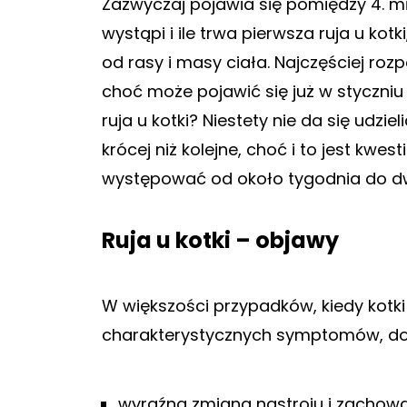
Zazwyczaj pojawia się pomiędzy 4. mie
wystąpi i ile trwa pierwsza ruja u kot
od rasy i masy ciała. Najczęściej ro
choć może pojawić się już w styczniu 
ruja u kotki? Niestety nie da się udzi
krócej niż kolejne, choć i to jest kw
występować od około tygodnia do d
Ruja u kotki – objawy
W większości przypadków, kiedy kotki 
charakterystycznych symptomów, do k
wyraźna zmiana nastroju i zachowani