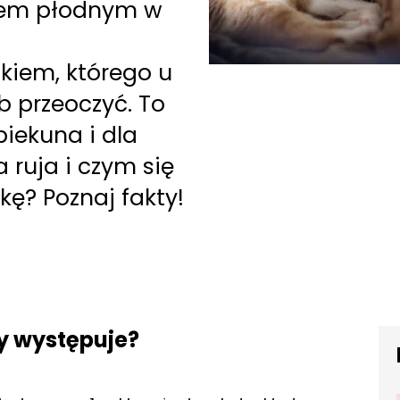
esem płodnym w
kiem, którego u
b przeoczyć. To
iekuna i dla
a ruja i czym się
ę? Poznaj fakty!
edy występuje?