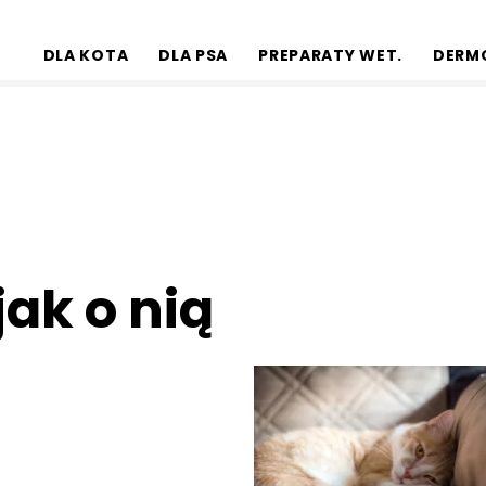
DLA KOTA
DLA PSA
PREPARATY WET.
DERM
jak o nią