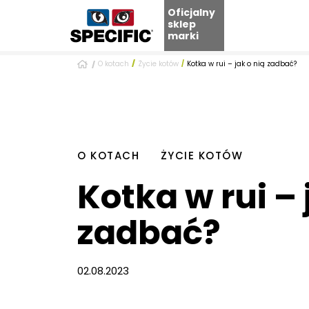
Oficjalny
sklep
marki
Skip
O kotach
Życie kotów
Kotka w rui – jak o nią zadbać?
to
content
O KOTACH
ŻYCIE KOTÓW
Kotka w rui – 
zadbać?
02.08.2023