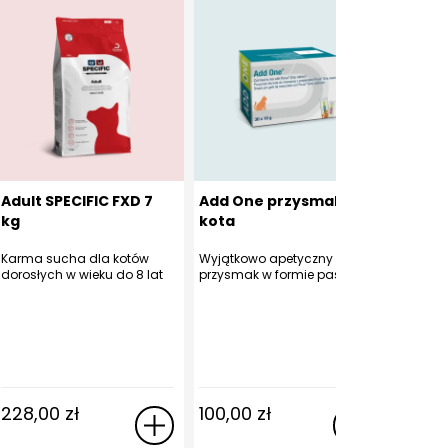
Adult SPECIFIC FXD 7
Add One przysmak dla
Adult 
kg
kota
12 X 85
Karma sucha dla kotów
Wyjątkowo apetyczny
Karma m
dorosłych w wieku do 8 lat
przysmak w formie pasty
dla kot
wieku do
228,00
zł
100,00
zł
71,00