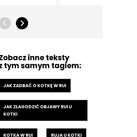
Zobacz inne teksty
z tym samym tagiem:
JAK ZADBAĆ O KOTKĘ W RUI
JAK ZŁAGODZIĆ OBJAWY RUI U
KOTKI
KOTKA W RUI
RUJA U KOTKI