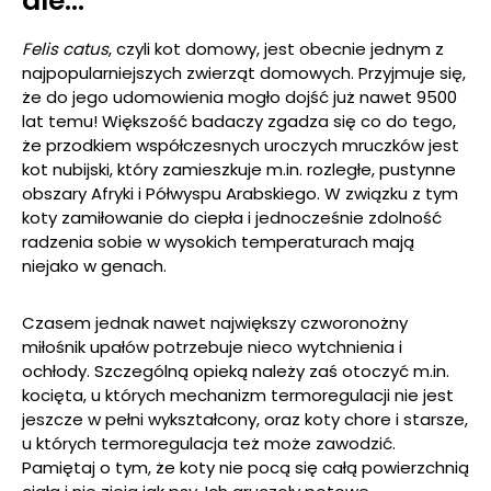
ale…
Felis catus
, czyli kot domowy, jest obecnie jednym z
najpopularniejszych zwierząt domowych. Przyjmuje się,
że do jego udomowienia mogło dojść już nawet 9500
lat temu! Większość badaczy zgadza się co do tego,
że przodkiem współczesnych uroczych mruczków jest
kot nubijski, który zamieszkuje m.in. rozległe, pustynne
obszary Afryki i Półwyspu Arabskiego. W związku z tym
koty zamiłowanie do ciepła i jednocześnie zdolność
radzenia sobie w wysokich temperaturach mają
niejako w genach.
Czasem jednak nawet największy czworonożny
miłośnik upałów potrzebuje nieco wytchnienia i
ochłody. Szczególną opieką należy zaś otoczyć m.in.
kocięta, u których mechanizm termoregulacji nie jest
jeszcze w pełni wykształcony, oraz koty chore i starsze,
u których termoregulacja też może zawodzić.
Pamiętaj o tym, że koty nie pocą się całą powierzchnią