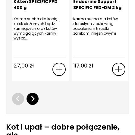
Kitten SPECIFIC FPD
Endocrine Support
400 g
SPECIFIC FED-DM 2 kg
Karma sucha dla kociąt,
Karma sucha dla kotów
kotek ciężarnych bądź
dorosłych z cukrzycą,
karmiących oraz kotów
zapaleniem trzustki i
wymagających karmy
zanikami mięśniowymi
wysok...
27,00
zł
117,00
zł
Kot i upał – dobre połączenie,