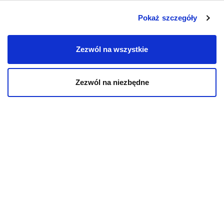
Karmy bytowe dla psów
Pokaż szczegóły
Karmy organiczne dla psów dorosłych
Zezwól na wszystkie
Karmy weterynaryjne dla psów
Przysmaki dla psa
Zezwól na niezbędne
KOT
Karmy bytowe dla kotów
Karmy organiczne dla kotów