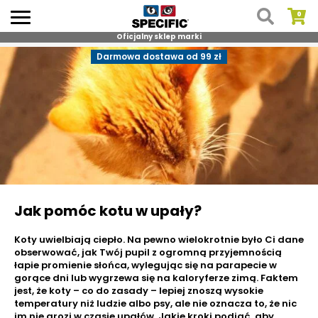
Oficjalny sklep marki
Skip
Darmowa dostawa od 99 zł
to
content
Jak pomóc kotu w upały?
Koty uwielbiają ciepło. Na pewno wielokrotnie było Ci dane
obserwować, jak Twój pupil z ogromną przyjemnością
łapie promienie słońca, wylegując się na parapecie w
gorące dni lub wygrzewa się na kaloryferze zimą. Faktem
jest, że koty – co do zasady – lepiej znoszą wysokie
temperatury niż ludzie albo psy, ale nie oznacza to, że nic
im nie grozi w czasie upałów. Jakie kroki podjąć, aby