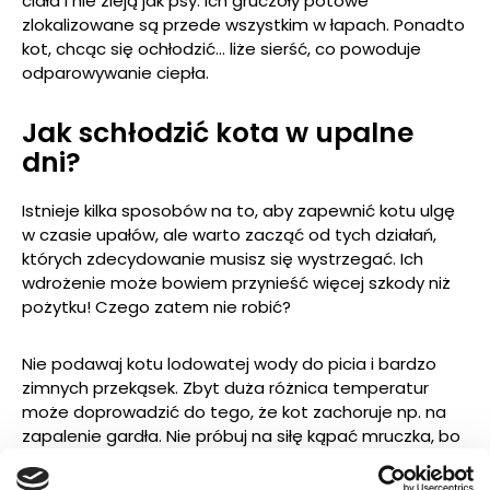
ciała i nie zieją jak psy. Ich gruczoły potowe
zlokalizowane są przede wszystkim w łapach. Ponadto
kot, chcąc się ochłodzić… liże sierść, co powoduje
odparowywanie ciepła.
Jak schłodzić kota w upalne
dni?
Istnieje kilka sposobów na to, aby zapewnić kotu ulgę
w czasie upałów, ale warto zacząć od tych działań,
których zdecydowanie musisz się wystrzegać. Ich
wdrożenie może bowiem przynieść więcej szkody niż
pożytku! Czego zatem nie robić?
Nie podawaj kotu lodowatej wody do picia i bardzo
zimnych przekąsek. Zbyt duża różnica temperatur
może doprowadzić do tego, że kot zachoruje np. na
zapalenie gardła. Nie próbuj na siłę kąpać mruczka, bo
jak wiesz, zdecydowana większość kotów nie
przepada za wodą. Usilne schładzanie kota w wannie