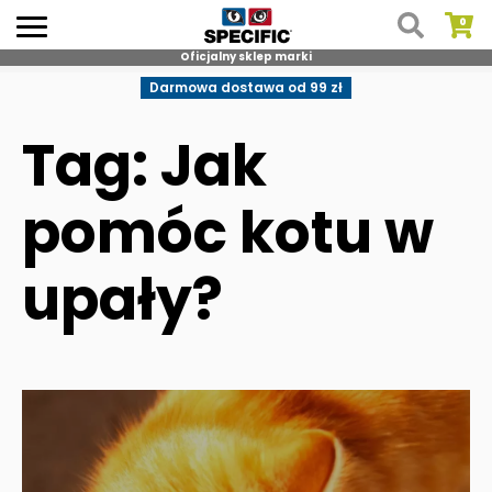
Oficjalny sklep marki
Skip
Darmowa dostawa od 99 zł
to
content
Tag: Jak
pomóc kotu w
upały?