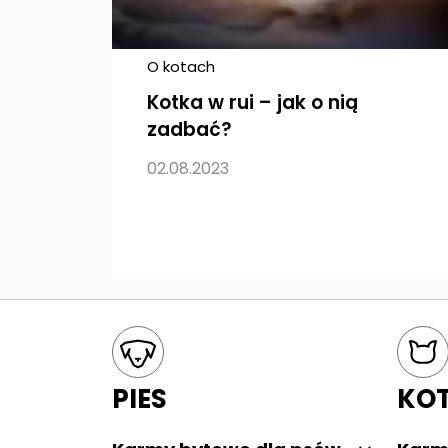
O kotach
Kotka w rui – jak o nią
zadbać?
02.08.2023
Mapa kategorii
PIES
KO