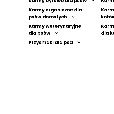
Karmy bytowe dla psów
Karm
Karmy organiczne dla
Karm
psów dorosłych
kotó
Karmy weterynaryjne
Karm
dla psów
dla 
Przysmaki dla psa