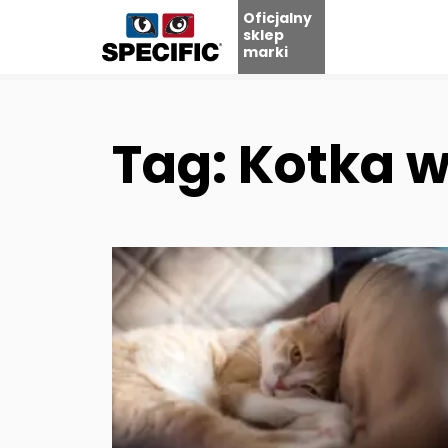
Oficjalny
sklep
marki
Skip
to
content
Tag: Kotka w