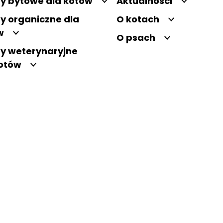
y bytowe dla kotów
Aktualności
y organiczne dla
O kotach
w
O psach
y weterynaryjne
kotów