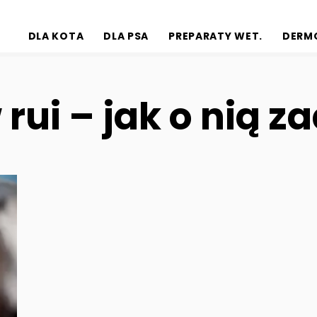
DLA KOTA
DLA PSA
PREPARATY WET.
DERM
 rui – jak o nią 