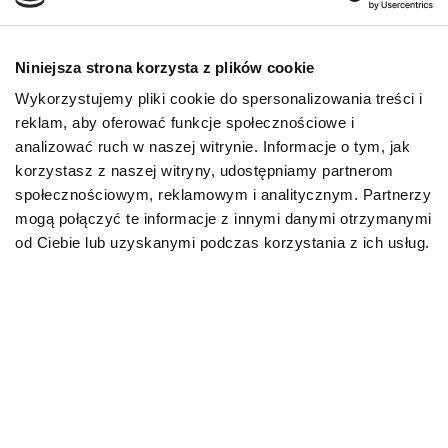
Jak się okazuje, ustalenie przyczyny lęku
separacyjnego wcale nie zawsze jest proste. Niemniej
Niniejsza strona korzysta z plików cookie
można wymienić kilka czynników zwiększających
Wykorzystujemy pliki cookie do spersonalizowania treści i
prawdopodobieństwo jego wystąpienia:
reklam, aby oferować funkcje społecznościowe i
analizować ruch w naszej witrynie. Informacje o tym, jak
bezdomność i pobyt w schronisku;
korzystasz z naszej witryny, udostępniamy partnerom
zbyt szybkie odseparowanie szczenięcia od matki;
społecznościowym, reklamowym i analitycznym. Partnerzy
zbyt duża uwaga opiekuna – spędzanie czasu z
psem jest cudowne, ale świadomy opiekun musi dać
mogą połączyć te informacje z innymi danymi otrzymanymi
pupilowi przestrzeń do samodzielnej zabawy i
od Ciebie lub uzyskanymi podczas korzystania z ich usług.
odpoczynku – jeśli nie dochodzi do tego dłuższy
czas, nawet najkrótsza rozłąka (która przecież na
pewno nastąpi), będzie dla psa ogromnym stresem;
brak przygotowania do samodzielnego
pozostawania w domu;
traumatyczne doświadczenia – szczególnie w
domu, który zaczyna kojarzyć się z
niebezpieczeństwem.