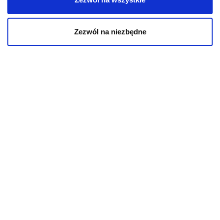
Zezwól na niezbędne
Mapa kategorii
PIES
Karmy bytowe dla psów
Karmy organiczne dla psów dorosłych
Karmy weterynaryjne dla psów
Przysmaki dla psa