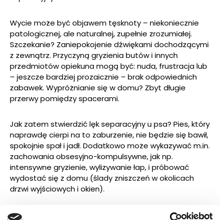
Wycie może być objawem tęsknoty – niekoniecznie
patologicznej, ale naturalnej, zupełnie zrozumiałej.
Szczekanie? Zaniepokojenie dźwiękami dochodzącymi
z zewnątrz. Przyczyną gryzienia butów i innych
przedmiotów opiekuna mogą być: nuda, frustracja lub
– jeszcze bardziej prozaicznie – brak odpowiednich
zabawek. Wypróżnianie się w domu? Zbyt długie
przerwy pomiędzy spacerami.
Jak zatem stwierdzić lęk separacyjny u psa? Pies, który
naprawdę cierpi na to zaburzenie, nie będzie się bawił,
spokojnie spał i jadł. Dodatkowo może wykazywać m.in.
zachowania obsesyjno-kompulsywne, jak np.
intensywne gryzienie, wylizywanie łap, i próbować
wydostać się z domu (ślady zniszczeń w okolicach
drzwi wyjściowych i okien).
Lęk separacyjny – przyczyny