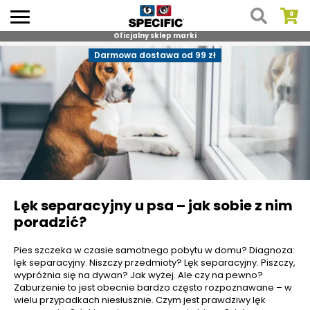
Oficjalny sklep marki
Skip
Darmowa dostawa od 99 zł
to
content
Lęk separacyjny u psa – jak sobie z nim
poradzić?
Pies szczeka w czasie samotnego pobytu w domu? Diagnoza:
lęk separacyjny. Niszczy przedmioty? Lęk separacyjny. Piszczy,
wypróżnia się na dywan? Jak wyżej. Ale czy na pewno?
Zaburzenie to jest obecnie bardzo często rozpoznawane – w
wielu przypadkach niesłusznie. Czym jest prawdziwy lęk