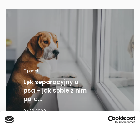
O psach
Lęk separacyjny u
psa – jak sobie z nim
pora...
24.10.2023
Mapa kategorii