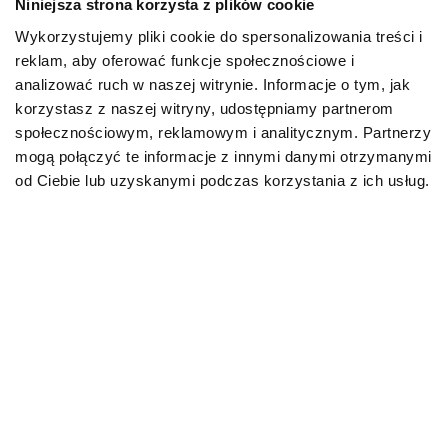
Niniejsza strona korzysta z plików cookie
Wykorzystujemy pliki cookie do spersonalizowania treści i
PIES
reklam, aby oferować funkcje społecznościowe i
analizować ruch w naszej witrynie. Informacje o tym, jak
Karmy bytowe dla psów
korzystasz z naszej witryny, udostępniamy partnerom
społecznościowym, reklamowym i analitycznym. Partnerzy
Karmy organiczne dla psów dorosłych
mogą połączyć te informacje z innymi danymi otrzymanymi
od Ciebie lub uzyskanymi podczas korzystania z ich usług.
Karmy weterynaryjne dla psów
Przysmaki dla psa
KOT