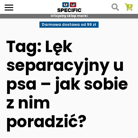
Oficjalny sklep marki
Skip
Darmowa dostawa od 99 zł
to
content
Tag: Lęk
separacyjny u
psa – jak sobie
z nim
poradzić?