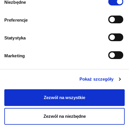
Niezbędne
zgody
Informacje o sklepie
Preferencje
Statystyka
Zwroty i reklamacje
Polityka prywatności
Marketing
Regulamin sklepu
Pokaż szczegóły
Pobierz katalog
Zezwól na wszystkie
Kontakt
Zezwól na niezbędne