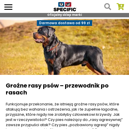
Oficjalny sklep marki
Skip
Darmowa dostawa od 99 zł
to
content
Groźne rasy psów – przewodnik po
rasach
Funkcjonuje przekonanie, że istnieją groźne rasy psów, które
atakują bez wahania i ostrzeżenia, jak i te zupełnie łagodne,
przyjazne, które nigdy nie zrobiłyby człowiekowi krzywdy. Jak
jest w rzeczywistości? Czy pies należący do „rasy agresywnej”
zawsze przypuści atak? Czy pies „pozbawiony agresji” nigdy