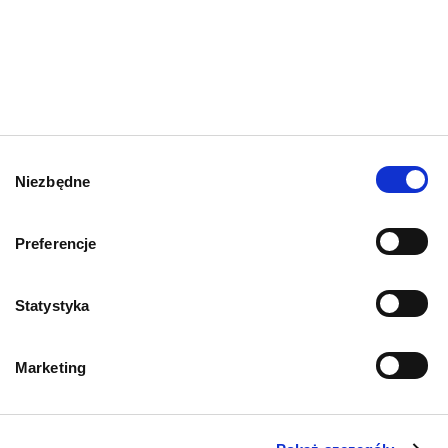
To także może Cię
zainteresować
Wybór
Niezbędne
zgody
PRZECZYTAJ WIĘCEJ
Preferencje
Statystyka
Marketing