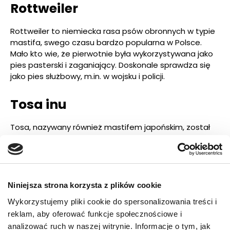
Rottweiler
Rottweiler to niemiecka rasa psów obronnych w typie
mastifa, swego czasu bardzo popularna w Polsce.
Mało kto wie, że pierwotnie była wykorzystywana jako
pies pasterski i zaganiający. Doskonale sprawdza się
jako pies służbowy, m.in. w wojsku i policji.
Tosa inu
Tosa, nazywany również mastifem japońskim, został
wyhodowany w Japonii do walk psów. Choć zakazano
ich w 1910 roku, obecnie ponownie są legalne i
czworonóg ten bierze w nich udział. Tosa to doskonały
pies stróżujący, w stosunku do najbliższych niezwykle
łagodny i oddany.
Niniejsza strona korzysta z plików cookie
Wykorzystujemy pliki cookie do spersonalizowania treści i
Pies kanaryjski
reklam, aby oferować funkcje społecznościowe i
analizować ruch w naszej witrynie. Informacje o tym, jak