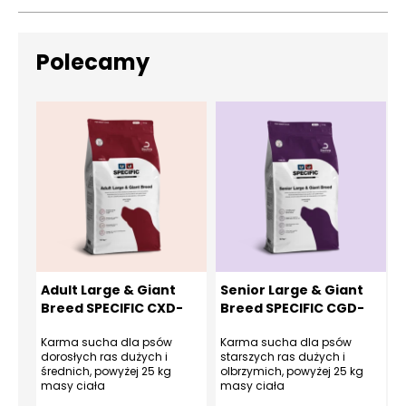
Polecamy
Adult Large & Giant
Senior Large & Giant
Breed SPECIFIC CXD-
Breed SPECIFIC CGD-
XL 12 kg
XL 12 kg
Karma sucha dla psów
Karma sucha dla psów
K
dorosłych ras dużych i
starszych ras dużych i
w
średnich, powyżej 25 kg
olbrzymich, powyżej 25 kg
c
masy ciała
masy ciała
o