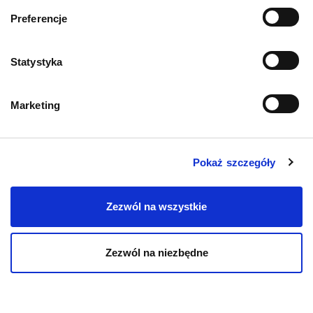
Informacje o sklepie
Preferencje
Zwroty i reklamacje
Statystyka
Polityka prywatności
Marketing
Regulamin sklepu
Pobierz katalog
Pokaż szczegóły
Kontakt
Zezwól na wszystkie
Zezwól na niezbędne