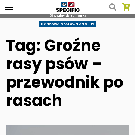
Oficjalny sklep marki
Skip
Darmowa dostawa od 99 zł
to
content
Tag: Groźne
rasy psów –
przewodnik po
rasach