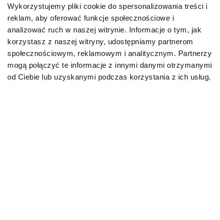
Wykorzystujemy pliki cookie do spersonalizowania treści i
reklam, aby oferować funkcje społecznościowe i
Karmy bytowe dla psów
analizować ruch w naszej witrynie. Informacje o tym, jak
korzystasz z naszej witryny, udostępniamy partnerom
Karmy organiczne dla psów dorosłych
społecznościowym, reklamowym i analitycznym. Partnerzy
mogą połączyć te informacje z innymi danymi otrzymanymi
Karmy weterynaryjne dla psów
od Ciebie lub uzyskanymi podczas korzystania z ich usług.
Przysmaki dla psa
KOT
Karmy bytowe dla kotów