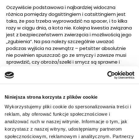
Oczywiście podstawowa i najbardziej widoczna
różnica pomiędzy dogsittingiem i catsittingiem jest
taka, że psa trzeba wyprowadzić na spacer, i to kilka
razy w ciągu dnia, a kota nie. Kolejna kwestia związana
jest z bezpieczeństwem zwierzęcia i możliwością jego
„zgubienia”. Na psa należy szczególnie uważać
podczas wyjścia na zewnątrz – petsitter absolutnie
nie powinien spuszczać go ze smyczy i zawsze musi
sprawdzić, czy obroża/szelki i smycz są sprawne i
dobrze założone. Z kolei na kota trzeba uważać w
domu, już w trakcie przekraczania progu. Spora część
mruczków ma bowiem tendencje do ucieczek w chwili,
gdy drzwi zostaną uchylone zaledwie na kilka
centymetrów. W przypadku owej ucieczki większe jest
Niniejsza strona korzysta z plików cookie
prawdopodobieństwo szybkiego znalezienia i
Wykorzystujemy pliki cookie do spersonalizowania treści i
schwytania uciekiniera psiego niż kociego.
reklam, aby oferować funkcje społecznościowe i
analizować ruch w naszej witrynie. Informacje o tym, jak
Duża różnica pomiędzy opieką nad psem i kotem
korzystasz z naszej witryny, udostępniamy partnerom
istnieje również w relacji na linii zwierzę – opiekun oraz
społecznościowym, reklamowym i analitycznym. Partnerzy