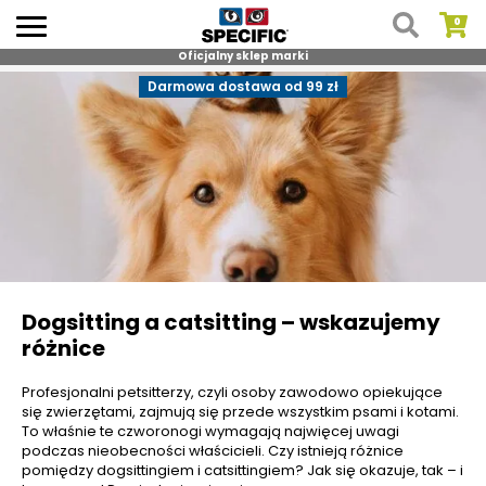
Oficjalny sklep marki
Skip
Darmowa dostawa od 99 zł
to
content
Dogsitting a catsitting – wskazujemy
różnice
Profesjonalni petsitterzy, czyli osoby zawodowo opiekujące
się zwierzętami, zajmują się przede wszystkim psami i kotami.
To właśnie te czworonogi wymagają najwięcej uwagi
podczas nieobecności właścicieli. Czy istnieją różnice
pomiędzy dogsittingiem i catsittingiem? Jak się okazuje, tak – i