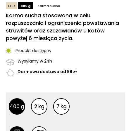
FCD
400 g
Karma sucha
Karma sucha stosowana w celu
rozpuszczania i ograniczenia powstawania
struwitów oraz szczawianów u kotów
powyżej 6 miesiąca życia.
Produkt dostępny
Wysyłamy w 24h
Darmowa dostawa od 99 zł
Inne opakowania
Inne opakowania
400 g
2 kg
7 kg