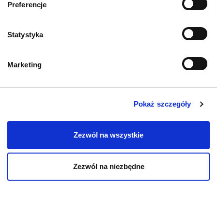
Preferencje
Statystyka
Mapa kategorii
Marketing
PIES
Karmy bytowe dla psów
Pokaż szczegóły
Karmy organiczne dla psów dorosłych
Zezwól na wszystkie
Karmy weterynaryjne dla psów
Zezwól na niezbędne
Przysmaki dla psa