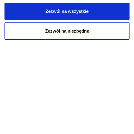
Mapa kategorii
Zezwól na wszystkie
PIES
Zezwól na niezbędne
Karmy bytowe dla psów
Karmy organiczne dla psów dorosłych
Karmy weterynaryjne dla psów
Przysmaki dla psa
KOT