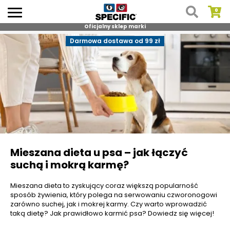
Oficjalny sklep marki
Skip
Darmowa dostawa od 99 zł
to
content
Mieszana dieta u psa – jak łączyć
suchą i mokrą karmę?
Mieszana dieta to zyskujący coraz większą popularność
sposób żywienia, który polega na serwowaniu czworonogowi
zarówno suchej, jak i mokrej karmy. Czy warto wprowadzić
taką dietę? Jak prawidłowo karmić psa? Dowiedz się więcej!