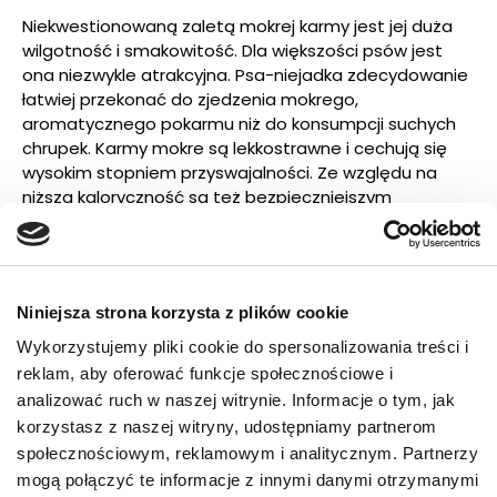
Niekwestionowaną zaletą mokrej karmy jest jej duża
wilgotność i smakowitość. Dla większości psów jest
ona niezwykle atrakcyjna. Psa-niejadka zdecydowanie
łatwiej przekonać do zjedzenia mokrego,
aromatycznego pokarmu niż do konsumpcji suchych
chrupek. Karmy mokre są lekkostrawne i cechują się
wysokim stopniem przyswajalności. Ze względu na
niższą kaloryczność są też bezpieczniejszym
rozwiązaniem dla psów z tendencją do nadwagi. Czy
mokra karma ma wady? Niewielkie. Jest nieco droższa,
trudniejsza w transporcie i przechowywaniu niż karma
sucha.
Niniejsza strona korzysta z plików cookie
Dieta mieszana – kiedy warto
Wykorzystujemy pliki cookie do spersonalizowania treści i
reklam, aby oferować funkcje społecznościowe i
ją zastosować?
analizować ruch w naszej witrynie. Informacje o tym, jak
korzystasz z naszej witryny, udostępniamy partnerom
Psy, podobnie jak ludzie, mają swoje preferencje
społecznościowym, reklamowym i analitycznym. Partnerzy
żywieniowe. Łączenie obu typów karmy może być
mogą połączyć te informacje z innymi danymi otrzymanymi
dobrym pomysłem na zaspokojenie potrzeb