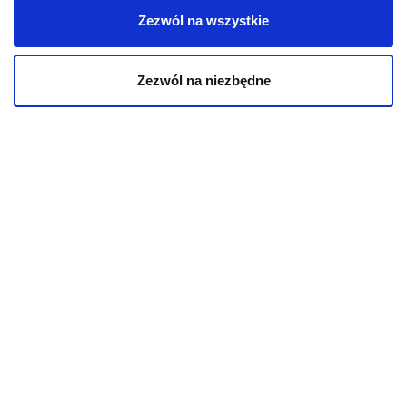
Zezwól na wszystkie
Zezwól na niezbędne
Mapa kategorii
PIES
Karmy bytowe dla psów
Karmy organiczne dla psów dorosłych
Karmy weterynaryjne dla psów
Przysmaki dla psa