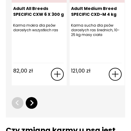
Adult All Breeds
Adult Medium Breed
SPECIFIC CXW 6 X 300 g
SPECIFIC CXD-M 4 kg
Karma mokra dla psów
Karma sucha dla psów
K
dorosłych wszystkich ras
dorosłych ras średnich, 10-
r
25 kg masy ciała
c
k
82,00
zł
121,00
zł
Czy zmiana karmy u psa jest