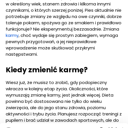
w określony wiek, stanem zdrowia i kilkoma innymi
czynnikami, o których szerzej poniżej. Pies aktualnie nie
potrzebuje zmiany ze względu na owe czynniki, dobrze
toleruje pokarm, spożywa go ze smakiem i prawidłowo
funkcjonuje? Nie eksperymentuj bezzasadnie. Zmiana
karmy
, choć wydaje się prostym zabiegiem, wymaga
pewnych przygotowań, a jej nieprawidłowe
wprowadzenie może skutkować przykrymi
następstwami.
Kiedy zmienić karmę?
Wiesz już, że musisz to zrobić, gdy podopieczny
wkracza w kolejny etap życia. Okoliczności, które
wymuszają zmianę karmy, jest jednak więcej. Dieta
powinna być dostosowana nie tylko do wieku
zwierzęcia, ale do jego stanu zdrowia, poziomu
aktywności i trybu życia. Planujesz rozpocząć treningi z
pupilem i brać udział w zawodach sportowych, ale do
tej pory Wasza codzienność była średnio aktywna lub