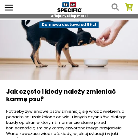
Oficjalny sklep marki
Skip
Darmowa dostawa od 99 zł
to
content
Jak często i kiedy należy zmieniać
karmę psu?
Potrzeby żywieniowe psów zmieniają się wraz z wiekiem, a
ponadto są uzależnione od wielu innych czynników, dlatego
każdy opiekun w którymś momencie stanie przed
koniecznością zmiany karmy czworonożnego przyjaciela.
Warto zawczasu wiedzieć, kiedy, w jakiej sytuacji i w jaki