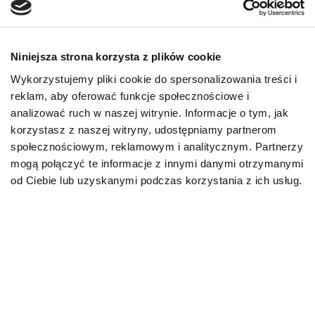
wręcz „kanapowa”? Nowa karma jest niezbędna, bo
pies musi otrzymać odpowiednio większą dawkę
energii.
Niniejsza strona korzysta z plików cookie
Choroba, rekonwalescencja po zabiegu, kastracja,
Wykorzystujemy pliki cookie do spersonalizowania treści i
okres ciąży i karmienia szczeniąt – to kolejne sytuacje,
reklam, aby oferować funkcje społecznościowe i
w których konieczna jest zmiana pożywienia na takie,
analizować ruch w naszej witrynie. Informacje o tym, jak
które lepiej odpowie na potrzeby organizmu,
korzystasz z naszej witryny, udostępniamy partnerom
wspierając jego powrót do zdrowia i normalnego
społecznościowym, reklamowym i analitycznym. Partnerzy
funkcjonowania. Jeśli masz wątpliwości czy lub kiedy
mogą połączyć te informacje z innymi danymi otrzymanymi
wprowadzić nowy pokarm, skonsultuj się z lekarzem
od Ciebie lub uzyskanymi podczas korzystania z ich usług.
weterynarii, poproś o wskazówki i wykonaj badania,
które pozwolą uzyskać lepszy obraz tego, jak powinno
zmienić się psie menu.
Jak zmienić karmę?
Czy może być coś trudnego w zaserwowaniu
czworonożnemu przyjacielowi nowego pożywienia? W