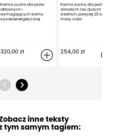
Karma sucha dla psów
Karma sucha dla psów
Karma s
aktywnych i
dorosłych ras dużych i
starszyc
wymagających karmy
średnich, powyżej 25 kg
olbrzymi
wysokoenergetycznej
masy ciała
masy ci
320,00
zł
254,00
zł
238,
Zobacz inne teksty
z tym samym tagiem: