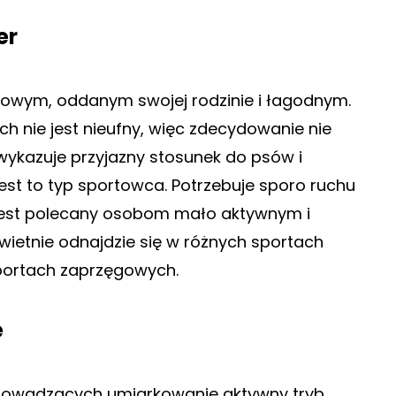
er
ołowym, oddanym swojej rodzinie i łagodnym.
h nie jest nieufny, więc zdecydowanie nie
 wykazuje przyjazny stosunek do psów i
jest to typ sportowca. Potrzebuje sporo ruchu
 jest polecany osobom mało aktywnym i
wietnie odnajdzie się w różnych sportach
sportach zaprzęgowych.
e
rowadzących umiarkowanie aktywny tryb