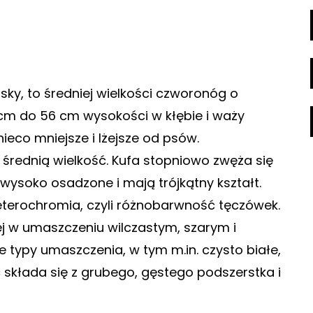
sky, to średniej wielkości czworonóg o
 cm do 56 cm wysokości w kłębie i waży
 nieco mniejsze i lżejsze od psów.
średnią wielkość. Kufa stopniowo zwęża się
 wysoko osadzone i mają trójkątny kształt.
eterochromia, czyli różnobarwność tęczówek.
ej w umaszczeniu wilczastym, szarym i
e typy umaszczenia, w tym m.in. czysto białe,
ć składa się z grubego, gęstego podszerstka i