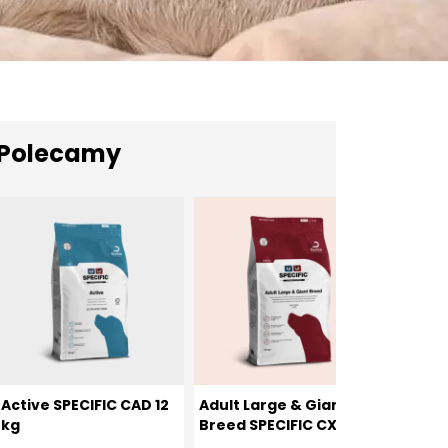
Polecamy
Active SPECIFIC CAD 12
Adult Large & Giant
Senior
kg
Breed SPECIFIC CXD-
Breed 
XL 12 kg
XL 12 k