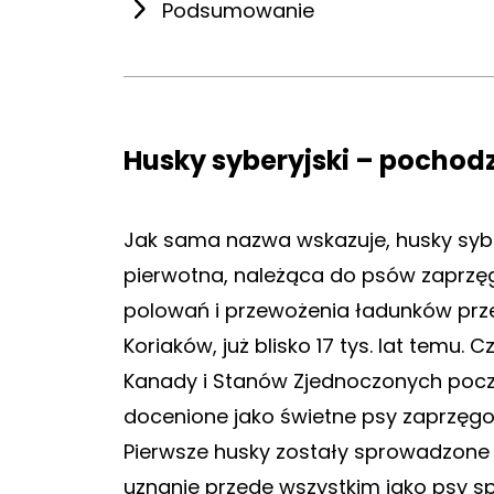
Podsumowanie
Husky syberyjski – pochod
Jak sama nazwa wskazuje, husky sybery
pierwotna, należąca do psów zaprzę
polowań i przewożenia ładunków przez
Koriaków, już blisko 17 tys. lat temu
Kanady i Stanów Zjednoczonych począ
docenione jako świetne psy zaprzęgo
Pierwsze husky zostały sprowadzone 
uznanie przede wszystkim jako psy sp