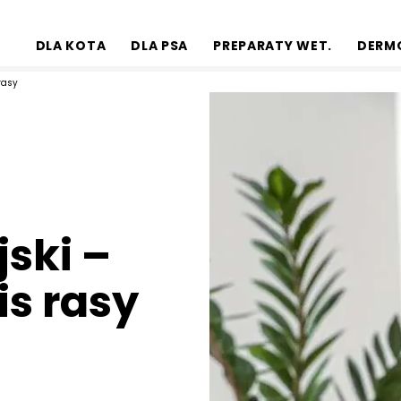
DLA KOTA
DLA PSA
PREPARATY WET.
DERM
rasy
ski –
is rasy