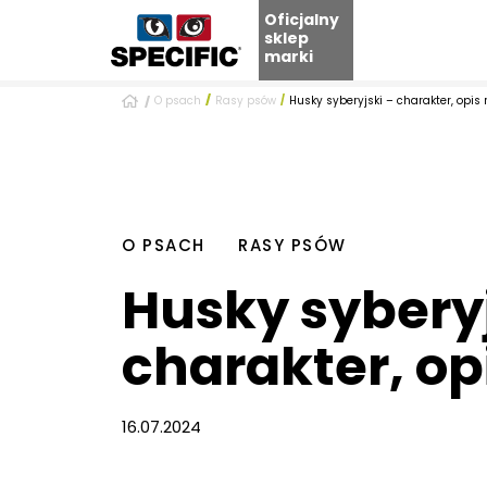
Oficjalny
sklep
marki
Skip
O psach
Rasy psów
Husky syberyjski – charakter, opis 
to
content
O PSACH
RASY PSÓW
Husky syberyj
charakter, op
16.07.2024