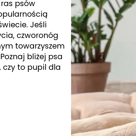
z ras psów
opularnością
wiecie. Jeśli
ycia, czworonóg
lnym towarzyszem
 Poznaj bliżej psa
 czy to pupil dla