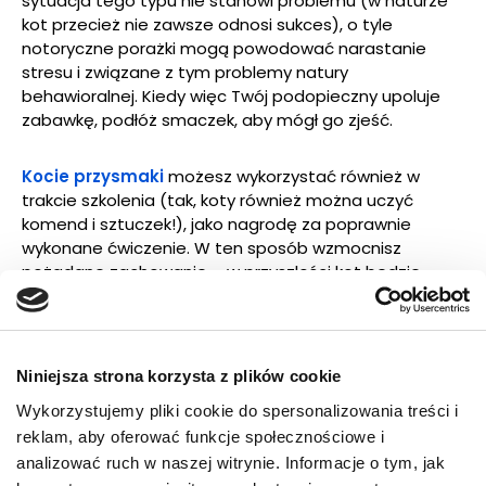
sytuacja tego typu nie stanowi problemu (w naturze
kot przecież nie zawsze odnosi sukces), o tyle
notoryczne porażki mogą powodować narastanie
stresu i związane z tym problemy natury
behawioralnej. Kiedy więc Twój podopieczny upoluje
zabawkę, podłóż smaczek, aby mógł go zjeść.
Kocie przysmaki
możesz wykorzystać również w
trakcie szkolenia (tak, koty również można uczyć
komend i sztuczek!), jako nagrodę za poprawnie
wykonane ćwiczenie. W ten sposób wzmocnisz
pożądane zachowanie – w przyszłości kot będzie
prezentował je częściej i chętniej. Ponadto przysmaki
możesz wykorzystać m.in. w trakcie zabiegów
pielęgnacyjnych czy wprowadzania do otoczenia
wszelkich nowości. Połączenie bodźca, który dla kota
Niniejsza strona korzysta z plików cookie
jest nieznany, być może nieprzyjemny lub straszny, z
Wykorzystujemy pliki cookie do spersonalizowania treści i
czymś przyjemnym (w tym przypadku ze
reklam, aby oferować funkcje społecznościowe i
smakołykiem), pozwala oswoić „zło” i budzi dobre
skojarzenia.
analizować ruch w naszej witrynie. Informacje o tym, jak