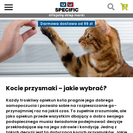
Oficjalny sklep marki
Skip
Darmowa dostawa od 99 zł
to
content
Kocie przysmaki – jakie wybrać?
Każdy troskliwy opiekun kota pragnie jego dobrego
samopoczucia i pozwala sobie na rozpieszczanie go–
przynajmniej raz na jakiś czas. To zupełnie zrozumiałe, ale
jako opiekun przede wszystkim dbający o dobro swojego
podopiecznego musisz świadomie podejmować decyzje
przekładające się na jego zdrowie i kondycję. Jedną z
takich decyzji jest ta dotycząca kocich przysmaków. Jakie