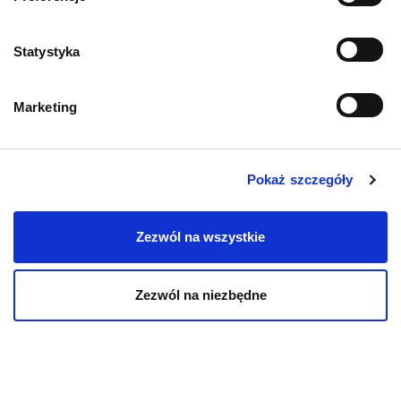
PIES
Karmy bytowe dla psów
Statystyka
Karmy organiczne dla psów dorosłych
Marketing
Karmy weterynaryjne dla psów
Pokaż szczegóły
Przysmaki dla psa
Zezwól na wszystkie
Zezwól na niezbędne
KOT
Karmy bytowe dla kotów