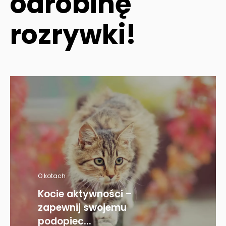
odrobinę
rozrywki!
O kotach
Kocie aktywności –
zapewnij swojemu
podopiec...