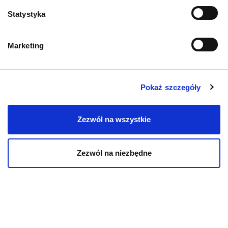
O psach
Statystyka
Marketing
Informacje o sklepie
Pokaż szczegóły
Zwroty i reklamacje
Polityka prywatności
Zezwól na wszystkie
Regulamin sklepu
Zezwól na niezbędne
Pobierz katalog
Kontakt