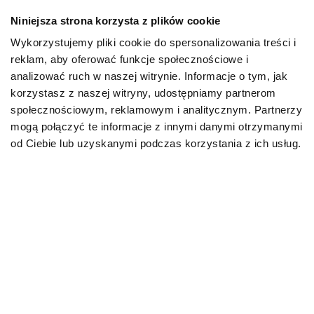
Niniejsza strona korzysta z plików cookie
Mapa kategorii
Wykorzystujemy pliki cookie do spersonalizowania treści i
reklam, aby oferować funkcje społecznościowe i
PIES
analizować ruch w naszej witrynie. Informacje o tym, jak
korzystasz z naszej witryny, udostępniamy partnerom
społecznościowym, reklamowym i analitycznym. Partnerzy
Karmy bytowe dla psów
mogą połączyć te informacje z innymi danymi otrzymanymi
od Ciebie lub uzyskanymi podczas korzystania z ich usług.
Karmy organiczne dla psów dorosłych
Karmy weterynaryjne dla psów
Przysmaki dla psa