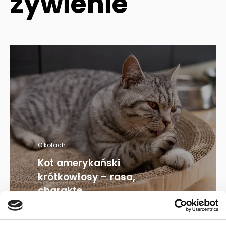
żywienie
O kotach
Kot amerykański
krótkowłosy – rasa,
charakte...
22.08.2024