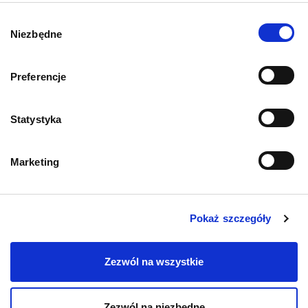
O psach
Wybór
Niezbędne
zgody
Preferencje
Informacje o sklepie
Statystyka
Zwroty i reklamacje
Marketing
Polityka prywatności
Regulamin sklepu
Pokaż szczegóły
Pobierz katalog
Zezwól na wszystkie
Kontakt
Zezwól na niezbędne