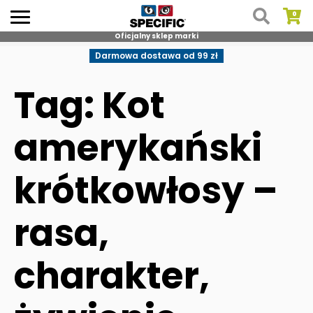
Oficjalny sklep marki
Skip
Darmowa dostawa od 99 zł
to
content
Tag: Kot
amerykański
krótkowłosy –
rasa,
charakter,