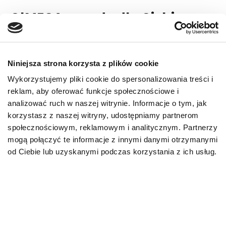
O!MEGA porady dla Ciebie
PRZECZYTAJ WIĘCEJ
Niniejsza strona korzysta z plików cookie
Wykorzystujemy pliki cookie do spersonalizowania treści i
reklam, aby oferować funkcje społecznościowe i
analizować ruch w naszej witrynie. Informacje o tym, jak
korzystasz z naszej witryny, udostępniamy partnerom
społecznościowym, reklamowym i analitycznym. Partnerzy
mogą połączyć te informacje z innymi danymi otrzymanymi
od Ciebie lub uzyskanymi podczas korzystania z ich usług.
AKTUALNOŚCI
AKTUALNO
Biegunka u kota – przyczyny,
Leptospir
co podać? Domowe sposoby
rokowania