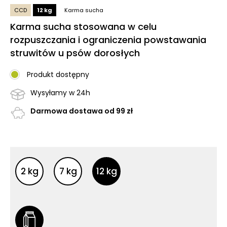
CCD
12 kg
Karma sucha
Karma sucha stosowana w celu
rozpuszczania i ograniczenia powstawania
struwitów u psów dorosłych
Produkt dostępny
Wysyłamy w 24h
Darmowa dostawa od 99 zł
Inne opakowania
Inne opakowania
2 kg
7 kg
12 kg