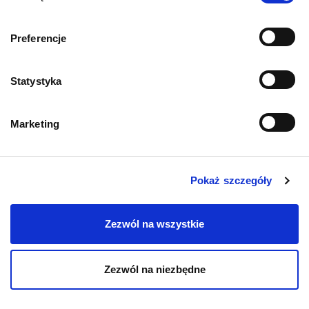
Przysmaki dla psa
Preferencje
Statystyka
Marketing
KOT
Karmy bytowe dla kotów
Pokaż szczegóły
Karmy organiczne dla kotów
Zezwól na wszystkie
Karmy weterynaryjne dla kotów
Zezwól na niezbędne