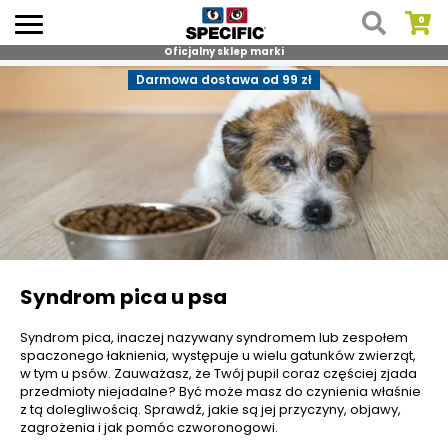
Oficjalny sklep marki
Skip
Darmowa dostawa od 99 zł
to
content
Syndrom pica u psa
Syndrom pica, inaczej nazywany syndromem lub zespołem
spaczonego łaknienia, występuje u wielu gatunków zwierząt,
w tym u psów. Zauważasz, że Twój pupil coraz częściej zjada
przedmioty niejadalne? Być może masz do czynienia właśnie
z tą dolegliwością. Sprawdź, jakie są jej przyczyny, objawy,
zagrożenia i jak pomóc czworonogowi.