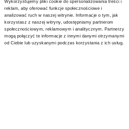
Wykorzystujemy pliki cookie do spersonalizowania treści i
Jak leczyć zespół łaknienia
reklam, aby oferować funkcje społecznościowe i
spaczonego?
analizować ruch w naszej witrynie. Informacje o tym, jak
korzystasz z naszej witryny, udostępniamy partnerom
W przypadku, gdy pies je ziemię, kamienie, patyki czy
społecznościowym, reklamowym i analitycznym. Partnerzy
plastik, robi to często i celowo, nie zwlekaj z wizytą u
mogą połączyć te informacje z innymi danymi otrzymanymi
lekarza weterynarii. Terapia uzależniona jest od
od Ciebie lub uzyskanymi podczas korzystania z ich usług.
czynnika wywołującego problem, dlatego należy
wnikliwie przeanalizować wszystkie potencjalne
przyczyny. Nie próbuj robić tego samodzielnie,
ponieważ zagrożenie jest zbyt poważne. Pies musi
zostać poddany szczegółowym badaniom (w tym
m.in. USG jamy brzusznej), aby sprawdzić, czy w wyniku
zjadania niejadalnych, niebezpiecznych przedmiotów
nie doszło do wewnętrznych uszkodzeń.
Do czasu rozwiązania problemu bezwzględnie stosuj
kaganiec w trakcie spacerów, aby fizycznie
uniemożliwić podopiecznemu zjadanie czegokolwiek.
Jeśli pies wykazuje takie zachowanie również w domu,