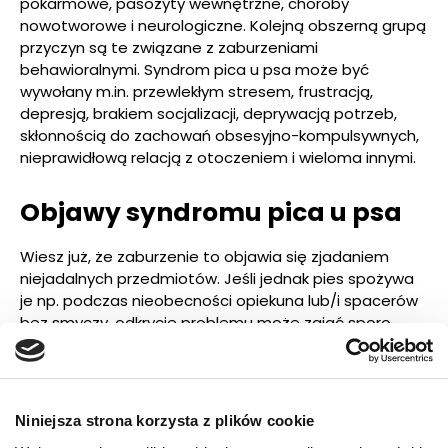
pokarmowe, pasożyty wewnętrzne, choroby
nowotworowe i neurologiczne. Kolejną obszerną grupą
przyczyn są te związane z zaburzeniami
behawioralnymi. Syndrom pica u psa może być
wywołany m.in. przewlekłym stresem, frustracją,
depresją, brakiem socjalizacji, deprywacją potrzeb,
skłonnością do zachowań obsesyjno-kompulsywnych,
nieprawidłową relacją z otoczeniem i wieloma innymi.
Objawy syndromu pica u psa
Wiesz już, że zaburzenie to objawia się zjadaniem
niejadalnych przedmiotów. Jeśli jednak pies spożywa
je np. podczas nieobecności opiekuna lub/i spacerów
bez smyczy, odkrycie problemu może zająć sporo
czasu. Inne symptomy wskazujące na to, że pies zjadł
coś, co mu szkodzi, to m.in. wzdęcia, biegunki lub
zaparcia, wymioty, obecność krwi w kale i
wymiocinach, kaszel, apatia.
Niniejsza strona korzysta z plików cookie