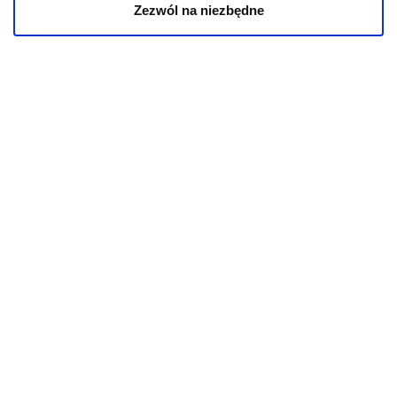
Zezwól na niezbędne
KOT
Karmy bytowe dla kotów
Karmy organiczne dla kotów
Karmy weterynaryjne dla kotów
INFORMACJE