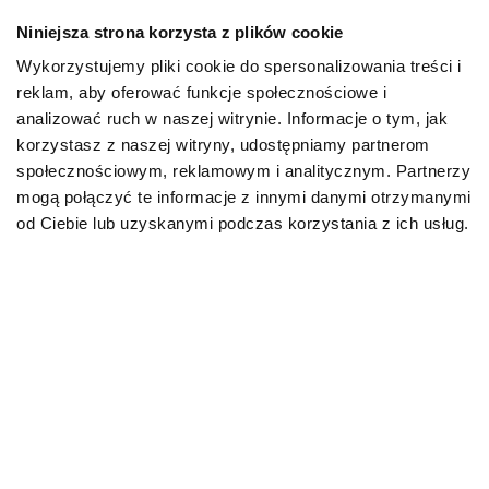
Objawy te mogą mieć różne nasilenie, występować
Niniejsza strona korzysta z plików cookie
samodzielnie lub wraz z jeszcze innymi
dolegliwościami. W przypadku, gdy pies ewidentnie źle
Wykorzystujemy pliki cookie do spersonalizowania treści i
się czuje, nie należy zwlekać z wizytą w gabinecie
reklam, aby oferować funkcje społecznościowe i
weterynaryjnym.
analizować ruch w naszej witrynie. Informacje o tym, jak
korzystasz z naszej witryny, udostępniamy partnerom
Choroba odkleszczowa u psa –
społecznościowym, reklamowym i analitycznym. Partnerzy
objawy
mogą połączyć te informacje z innymi danymi otrzymanymi
od Ciebie lub uzyskanymi podczas korzystania z ich usług.
Szczególnie niebezpieczną grupę schorzeń stanowią
tzw. choroby odkleszczowe, rozwijające się w wyniku
ugryzienia przez zakażone kleszcze. Warto wspomnieć
na ten temat w kilku słowach, gdyż podejmując proste
działania profilaktyczne, można uniknąć śmiertelnego
niebezpieczeństwa!
Najczęściej diagnozowane choroby odkleszczowe u
psów to m.in. babeszjoza, borelioza, erlichioza i
anaplazmoza. To, jakie dają objawy, uzależnione jest