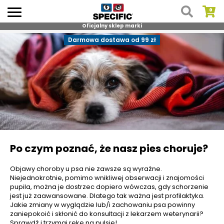
Oficjalny sklep marki
Skip
Darmowa dostawa od 99 zł
to
content
Po czym poznać, że nasz pies choruje?
Objawy choroby u psa nie zawsze są wyraźne.
Niejednokrotnie, pomimo wnikliwej obserwacji i znajomości
pupila, można je dostrzec dopiero wówczas, gdy schorzenie
jest już zaawansowane. Dlatego tak ważna jest profilaktyka.
Jakie zmiany w wyglądzie lub/i zachowaniu psa powinny
zaniepokoić i skłonić do konsultacji z lekarzem weterynarii?
Sprawdź i trzymaj rękę na pulsie!