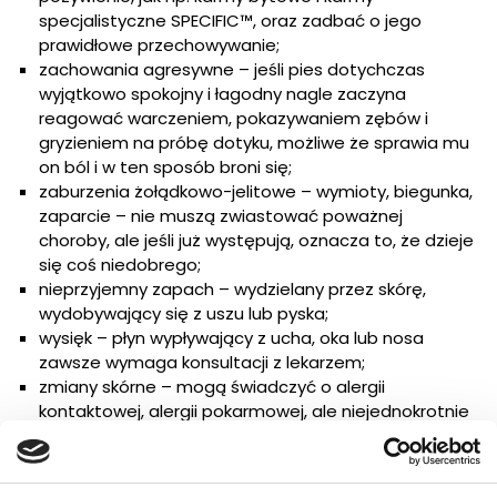
specjalistyczne SPECIFIC™, oraz zadbać o jego
prawidłowe przechowywanie;
zachowania agresywne – jeśli pies dotychczas
wyjątkowo spokojny i łagodny nagle zaczyna
reagować warczeniem, pokazywaniem zębów i
gryzieniem na próbę dotyku, możliwe że sprawia mu
on ból i w ten sposób broni się;
zaburzenia żołądkowo-jelitowe – wymioty, biegunka,
zaparcie – nie muszą zwiastować poważnej
choroby, ale jeśli już występują, oznacza to, że dzieje
się coś niedobrego;
nieprzyjemny zapach – wydzielany przez skórę,
wydobywający się z uszu lub pyska;
wysięk – płyn wypływający z ucha, oka lub nosa
zawsze wymaga konsultacji z lekarzem;
zmiany skórne – mogą świadczyć o alergii
kontaktowej, alergii pokarmowej, ale niejednokrotnie
pojawiają się także w wyniku zaburzeń
behawioralnych.