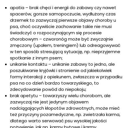
apatia – brak chęci i energii do zabawy czy nawet
spacerów, gorsze samopoczucie, wydłużony czas
drzemek to zazwyczaj pierwsze objawy choroby u
psa, choć oczywiście zachowanie takie nie musi
świadczyć o rozpoczynającym się procesie
chorobowym – czworonóg może być zwyczajnie
zmęczony (upałem, treningiem) lub odreagowywać
w ten sposób stresującą sytuację, np. nieprzyjemne
spotkanie z innym psem;
unikanie kontaktu – unikanie zabawy to jedno, ale
poszukiwanie kryjówki i stronienie od jakiekolwiek
formy interakcji z opiekunem, zwłaszcza w przypadku
psa na co dzień bardzo towarzyskiego, to
zdecydowanie powód do niepokoju;
brak apetytu – towarzyszy wielu chorobom, ale
zazwyczaj nie jest jedynym objawem
nadciągających kłopotów zdrowotnych, może mieć
też przyczyny pozamedyczne, np. zwietrzała karma,
dlatego warto serwować psu wysokiej jakości
pożywienie, jak np. karmy bytowe i karmy