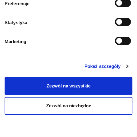
Preferencje
Statystyka
Marketing
Mapa kategorii
PIES
Pokaż szczegóły
Karmy bytowe dla psów
Zezwól na wszystkie
Karmy organiczne dla psów dorosłych
Zezwól na niezbędne
Karmy weterynaryjne dla psów
Przysmaki dla psa