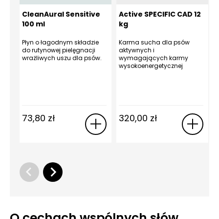
CleanAural Sensitive
Active SPECIFIC CAD 12
100 ml
kg
Płyn o łagodnym składzie
Karma sucha dla psów
do rutynowej pielęgnacji
aktywnych i
s
wrażliwych uszu dla psów.
wymagających karmy
d
wysokoenergetycznej
z
73,80
zł
320,00
zł
O cechach wspólnych słów