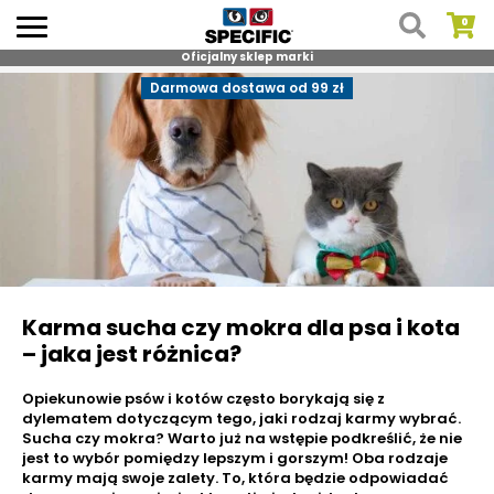
Oficjalny sklep marki
Skip
Darmowa dostawa od 99 zł
to
content
Karma sucha czy mokra dla psa i kota
– jaka jest różnica?
Opiekunowie psów i kotów często borykają się z
dylematem dotyczącym tego, jaki rodzaj karmy wybrać.
Sucha czy mokra? Warto już na wstępie podkreślić, że nie
jest to wybór pomiędzy lepszym i gorszym! Oba rodzaje
karmy mają swoje zalety. To, która będzie odpowiadać