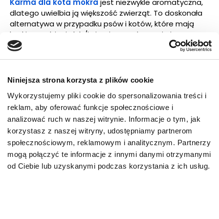
Karma dla kota mokra
jest niezwykle aromatyczna,
dlatego uwielbia ją większość zwierząt. To doskonała
alternatywa w przypadku psów i kotów, które mają
braki w uzębieniu lub/i cierpią na schorzenia jamy
ustnej uniemożliwiające gryzienie karmy suchej.
Ze względu na swoją niższą kaloryczność i wyższą
Niniejsza strona korzysta z plików cookie
wilgotność karma mokra sprawdzi się w przypadku
zwierząt cechujących się dużym apetytem, mających
Wykorzystujemy pliki cookie do spersonalizowania treści i
skłonność do nadwagi i problemów z układem
reklam, aby oferować funkcje społecznościowe i
moczowym.
Karmy mokre dla psów
i kotów
analizować ruch w naszej witrynie. Informacje o tym, jak
SPECIFIC™ dostępne są w formie pasztetów
korzystasz z naszej witryny, udostępniamy partnerom
podzielonych na tacki. Otwartą karmę możesz
społecznościowym, reklamowym i analitycznym. Partnerzy
przechowywać w lodówce przez 3 dni.
mogą połączyć te informacje z innymi danymi otrzymanymi
od Ciebie lub uzyskanymi podczas korzystania z ich usług.
Kilka cennych wskazówek
Dobierz karmę odpowiednio do wieku, rozmiaru i
specyficznych potrzeb swojego pupila.