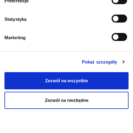
Preferencje
PIES
Statystyka
Karmy bytowe dla psów
Karmy organiczne dla psów dorosłych
Marketing
Karmy weterynaryjne dla psów
Pokaż szczegóły
Przysmaki dla psa
Zezwól na wszystkie
Zezwól na niezbędne
KOT
Karmy bytowe dla kotów