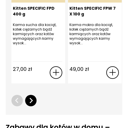
Kitten SPECIFIC FPD
Kitten SPECIFIC FPW 7
400 g
X 100 g
Karma sucha dla kociąt,
Karma mokra dla kociąt,
K
kotek ciężarnych bądź
kotek ciężarnych bądź
m
karmiących oraz kotów
karmiących oraz kotów
k
wymagających karmy
wymagających karmy
wysok...
wysok...
27,00
zł
49,00
zł
Zabawy dla kotów w domu –