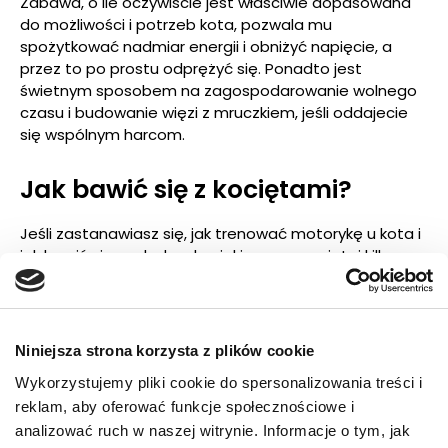
Zabawa, o ile oczywiście jest właściwie dopasowana
do możliwości i potrzeb kota, pozwala mu
spożytkować nadmiar energii i obniżyć napięcie, a
przez to po prostu odprężyć się. Ponadto jest
świetnym sposobem na zagospodarowanie wolnego
czasu i budowanie więzi z mruczkiem, jeśli oddajecie
się wspólnym harcom.
Jak bawić się z kociętami?
Jeśli zastanawiasz się, jak trenować motorykę u kota i
jak bawić się z młodym kociakiem, zapamiętaj kilka
podstawowych zasad. Przede wszystkim nie zmuszaj
malucha do intensywnej zabawy. Nie proponuj mu jej
zaraz po jedzeniu, nie budź go specjalnie. Zaczekaj na
moment, gdy kociak sam będzie miał ochotę na
Niniejsza strona korzysta z plików cookie
psoty. Nie zapominaj o wspomnianym łańcuchu
Wykorzystujemy pliki cookie do spersonalizowania treści i
łowieckim. Jeśli chcesz bawić się z kotem w polowanie
reklam, aby oferować funkcje społecznościowe i
(np. przy pomocy wędki czy innej zabawki), obserwuj
pupila i pozwól mu zrealizować kolejno wszystkie
analizować ruch w naszej witrynie. Informacje o tym, jak