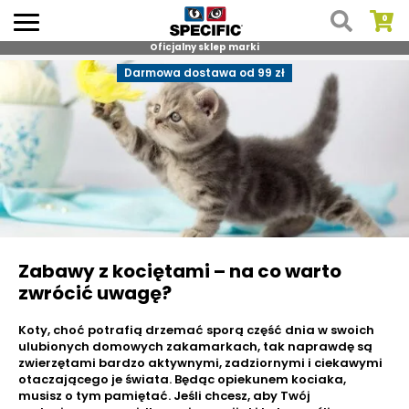
Oficjalny sklep marki
Skip
Darmowa dostawa od 99 zł
to
content
Zabawy z kociętami – na co warto
zwrócić uwagę?
Koty, choć potrafią drzemać sporą część dnia w swoich
ulubionych domowych zakamarkach, tak naprawdę są
zwierzętami bardzo aktywnymi, zadziornymi i ciekawymi
otaczającego je świata. Będąc opiekunem kociaka,
musisz o tym pamiętać. Jeśli chcesz, aby Twój