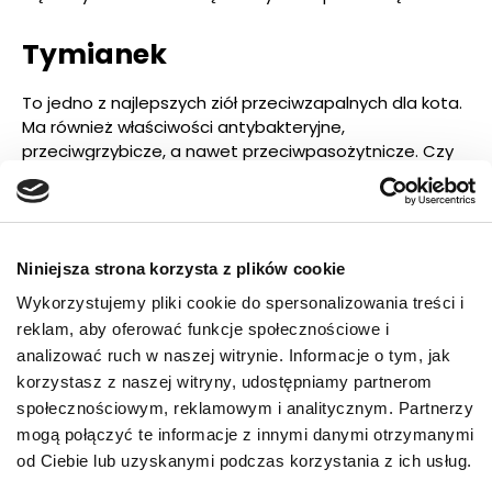
Tymianek
To jedno z najlepszych ziół przeciwzapalnych dla kota.
Ma również właściwości antybakteryjne,
przeciwgrzybicze, a nawet przeciwpasożytnicze. Czy
można w takim razie praktykować odrobaczanie kota
ziołami, a konkretnie tymiankiem? Niestety sam
tymianek nie jest wystarczająco skuteczny, dlatego
na pewno nie wyeliminuje pasożytów wewnętrznych u
Niniejsza strona korzysta z plików cookie
kota. Istnieją preparaty z mieszanką ziół, w tym z
tymiankiem, wspomagające profilaktykę pasożytów,
Wykorzystujemy pliki cookie do spersonalizowania treści i
ale nie zastąpią one odrobaczania preparatami
reklam, aby oferować funkcje społecznościowe i
chemicznymi.
analizować ruch w naszej witrynie. Informacje o tym, jak
korzystasz z naszej witryny, udostępniamy partnerom
Natka pietruszki
społecznościowym, reklamowym i analitycznym. Partnerzy
mogą połączyć te informacje z innymi danymi otrzymanymi
Dobrze każdemu znana i niezwykle smaczna
od Ciebie lub uzyskanymi podczas korzystania z ich usług.
pietruszka odznacza się właściwościami