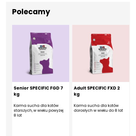
Polecamy
Senior SPECIFIC FGD 7
Adult SPECIFIC FXD 2
kg
kg
Karma sucha dla kotów
Karma sucha dla kotów
K
starszych, w wieku powyżej
dorosłych w wieku do 8 lat
m
8 lat
k