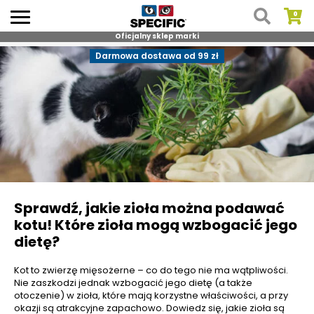
Oficjalny sklep marki
Skip
Darmowa dostawa od 99 zł
to
content
Sprawdź, jakie zioła można podawać
kotu! Które zioła mogą wzbogacić jego
dietę?
Kot to zwierzę mięsożerne – co do tego nie ma wątpliwości.
Nie zaszkodzi jednak wzbogacić jego dietę (a także
otoczenie) w zioła, które mają korzystne właściwości, a przy
okazji są atrakcyjne zapachowo. Dowiedz się, jakie zioła są