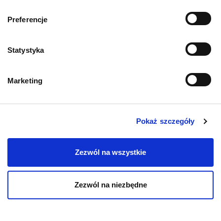
Preferencje
Statystyka
AKTUALNOŚCI
AKTUALNO
Marketing
Biegunka u kota – przyczyny,
Leptospir
co podać? Domowe sposoby
rokowania
Pokaż szczegóły
23.06.2026
11.06.2026
Zezwól na wszystkie
Zezwól na niezbędne