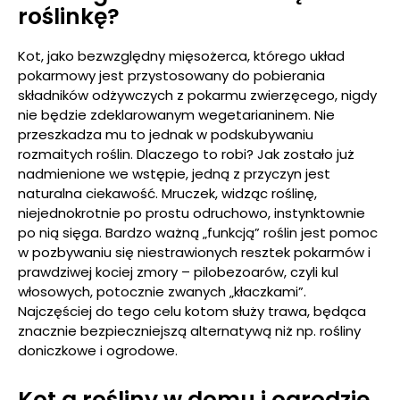
roślinkę?
Kot, jako bezwzględny mięsożerca, którego układ
pokarmowy jest przystosowany do pobierania
składników odżywczych z pokarmu zwierzęcego, nigdy
nie będzie zdeklarowanym wegetarianinem. Nie
przeszkadza mu to jednak w podskubywaniu
rozmaitych roślin. Dlaczego to robi? Jak zostało już
nadmienione we wstępie, jedną z przyczyn jest
naturalna ciekawość. Mruczek, widząc roślinę,
niejednokrotnie po prostu odruchowo, instynktownie
po nią sięga. Bardzo ważną „funkcją” roślin jest pomoc
w pozbywaniu się niestrawionych resztek pokarmów i
prawdziwej kociej zmory – pilobezoarów, czyli kul
włosowych, potocznie zwanych „kłaczkami”.
Najczęściej do tego celu kotom służy trawa, będąca
znacznie bezpieczniejszą alternatywą niż np. rośliny
doniczkowe i ogrodowe.
Kot a rośliny w domu i ogrodzie