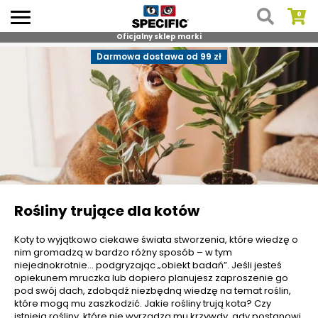
Oficjalny sklep marki
Skip
Darmowa dostawa od 99 zł
to
content
Rośliny trujące dla kotów
Koty to wyjątkowo ciekawe świata stworzenia, które wiedzę o
nim gromadzą w bardzo różny sposób – w tym
niejednokrotnie… podgryzając „obiekt badań”. Jeśli jesteś
opiekunem mruczka lub dopiero planujesz zaproszenie go
pod swój dach, zdobądź niezbędną wiedzę na temat roślin,
które mogą mu zaszkodzić. Jakie rośliny trują kota? Czy
istnieją rośliny, które nie wyrządzą mu krzywdy, gdy postanowi