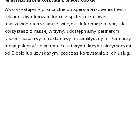
gerbery.
Wykorzystujemy pliki cookie do spersonalizowania treści i
reklam, aby oferować funkcje społecznościowe i
Co zrobić, by zarówno kotu, jak i
analizować ruch w naszej witrynie. Informacje o tym, jak
roślinom nic nie groziło?
korzystasz z naszej witryny, udostępniamy partnerom
społecznościowym, reklamowym i analitycznym. Partnerzy
Pamiętaj o jednej istotnej kwestii – nie możesz karcić
mogą połączyć te informacje z innymi danymi otrzymanymi
kota za podgryzanie roślin! To zachowanie
od Ciebie lub uzyskanymi podczas korzystania z ich usług.
instynktowne, zupełnie naturalne i potrzeba, którą
musi realizować. Karcąc go za to i uniemożliwiając tę
czynność, możesz doprowadzić m.in. do zaburzeń
natury behawioralnej. Dlatego właśnie po pierwsze
zadbaj o to, aby w domu nie było roślin trujących dla
kota.
Po drugie zaoferuj podopiecznemu tzw. „kocią trawkę”
(najczęściej są to nasiona rozmaitych zbóż). Wysiej ją
w doniczce i pozwól podjadać, gdy kot będzie miał na
to ochotę. Wówczas istnieje spora szansa, że straci
zainteresowanie innymi roślinami.