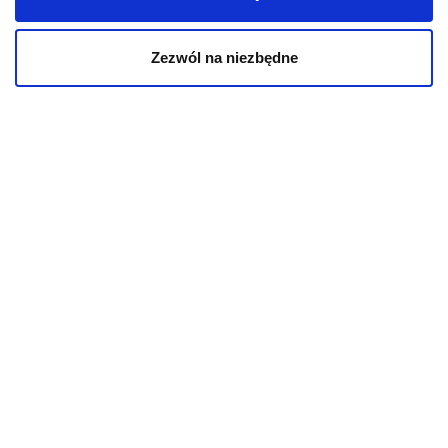
Przysmaki dla psa
Zezwól na niezbędne
KOT
Karmy bytowe dla kotów
Karmy organiczne dla kotów
Karmy weterynaryjne dla kotów