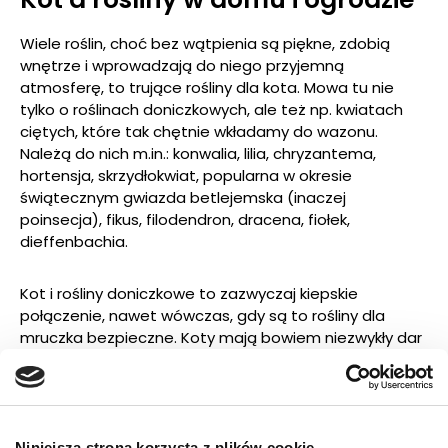
Wiele roślin, choć bez wątpienia są piękne, zdobią
wnętrze i wprowadzają do niego przyjemną
atmosferę, to trujące rośliny dla kota. Mowa tu nie
tylko o roślinach doniczkowych, ale też np. kwiatach
ciętych, które tak chętnie wkładamy do wazonu.
Należą do nich m.in.: konwalia, lilia, chryzantema,
hortensja, skrzydłokwiat, popularna w okresie
świątecznym gwiazda betlejemska (inaczej
poinsecja), fikus, filodendron, dracena, fiołek,
dieffenbachia.
Kot i rośliny doniczkowe to zazwyczaj kiepskie
połączenie, nawet wówczas, gdy są to rośliny dla
mruczka bezpieczne. Koty mają bowiem niezwykły dar
do zrzucania i rozbijania doniczek – i to niezależnie od
tego, jak są duże i dobrze zabezpieczone! Niemniej,
jeśli nie chcesz wybierać między kotem i roślinami, a
do tego niestraszne są Ci potencjalne straty, śmiało
możesz wprowadzić do domu np. róże, słoneczniki czy
Niniejsza strona korzysta z plików cookie