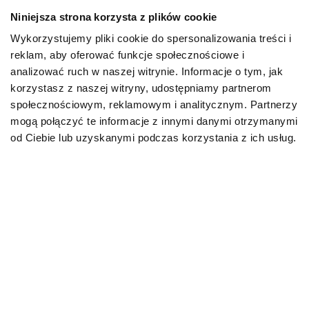
doskonale maskuje ból i potrafi jeszcze długi czas
Niniejsza strona korzysta z plików cookie
pozostawać aktywnym. Co istotne, nawet lekarz
weterynarii, bez przeprowadzenia odpowiednich
Wykorzystujemy pliki cookie do spersonalizowania treści i
badań, nie jest w stanie bez wątpliwości stwierdzić,
reklam, aby oferować funkcje społecznościowe i
czy dany pacjent cierpi na zwyrodnienie i czy
analizować ruch w naszej witrynie. Informacje o tym, jak
doświadcza dolegliwości bólowych. Diagnoza
korzystasz z naszej witryny, udostępniamy partnerom
niejednokrotnie odbywa się zupełnie przypadkowo, w
społecznościowym, reklamowym i analitycznym. Partnerzy
trakcie wizyty i badań z innego powodu. To niezwykle
mogą połączyć te informacje z innymi danymi otrzymanymi
podstępna choroba. Jeśli jednak będziesz uważnie
od Ciebie lub uzyskanymi podczas korzystania z ich usług.
obserwować swojego pupila, masz szansę odnotować
pewne zmiany, a należą do nich:
ograniczenie aktywności;
męczliwość;
dłuższy czas snu;
unikanie przestrzeni, do których dostęp jest
utrudniony i wymaga np. wskakiwania;
trudności z wchodzeniem do kuwety i tym samym
powtarzające się epizody opróżniania się poza nią;
kulawizna (w zaawansowanym stadium, ale nie w