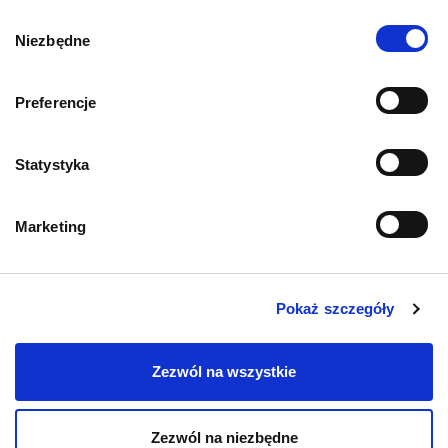
Wybór
Niezbędne
zgody
AKTUALNOŚCI
AKTUALNO
Biegunka u kota – przyczyny,
Leptospir
co podać? Domowe sposoby
rokowania
Preferencje
23.06.2026
11.06.2026
Statystyka
Marketing
Pokaż szczegóły
Zezwól na wszystkie
Zezwól na niezbędne