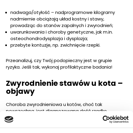
nadwaga/otyłość – nadprogramowe kilogramy
nadmiernie obciążają układ kostny i stawy,
prowadząc do stanów zapalnych i zwyrodnień;
uwarunkowania i choroby genetyczne, jak m.in.
osteochondrodysplazja i dysplazja;
przebyte kontuzje, np. zwichnięcie rzepki.
Przeanalizuj, czy Twój podopieczny jest w grupie
ryzyka. Jeśli tak, wykonaj profilaktyczne badania!
Zwyrodnienie stawów u kota –
objawy
Choroba zwyrodnieniowa u kotów, choć tak
powszechna, jest diagnozowana dość rzadko,
ponieważ długo nie daje oznak. W związku z tym,
pomimo rozwoju schorzenia, wygląd i zachowanie kota
nie budzą wątpliwości i obaw opiekunów. Kot