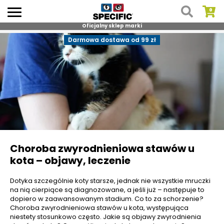
Oficjalny sklep marki
Skip
Darmowa dostawa od 99 zł
to
content
Choroba zwyrodnieniowa stawów u
kota – objawy, leczenie
Dotyka szczególnie koty starsze, jednak nie wszystkie mruczki
na nią cierpiące są diagnozowane, a jeśli już – następuje to
dopiero w zaawansowanym stadium. Co to za schorzenie?
Choroba zwyrodnieniowa stawów u kota, występująca
niestety stosunkowo często. Jakie są objawy zwyrodnienia