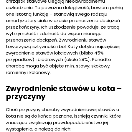
chrząstki stawowe ulegają nieodwracalnemu
uszkodzeniu. To poważna dolegliwość, bowiem pełnią
one istotną funkcję – stanowią swego rodzaju
amortyzatory ciała w czasie przenoszenia obciążeń
przez kończyny. Ich uszkodzenie powoduje, że tracą
wytrzymałość i zdolność do wspomnianego
przenoszenia obciążeń. Zwyrodnieniu stawów
towarzyszą sztywność i ból. Koty dotyka najczęściej
zwyrodnienie stawów łokciowych (blisko 45%
przypadków) i biodrowych (około 28%). Ponadto
chorobą mogą być objęte m.in. stawy: skokowy,
ramienny i kolanowy.
Zwyrodnienie stawów u kota –
przyczyny
Choć przyczyny choroby zwyrodnieniowej stawów u
kota nie są do końca poznane, istnieją czynniki, które
znacząco zwiększają prawdopodobieństwo jej
wystąpienia, a należą do nich: