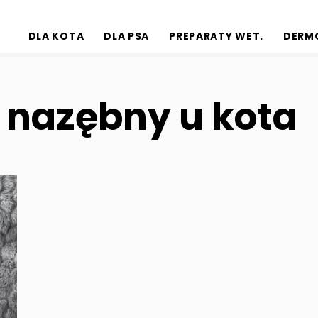
DLA KOTA
DLA PSA
PREPARATY WET.
DERM
 nazębny u kota