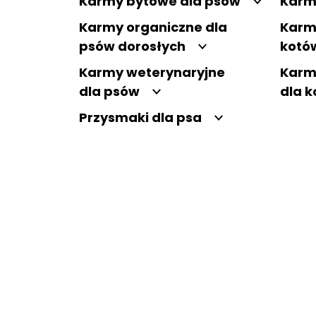
Karmy bytowe dla psów
Karm
Karmy organiczne dla
Karm
psów dorosłych
kotó
Karmy weterynaryjne
Karm
dla psów
dla 
Przysmaki dla psa