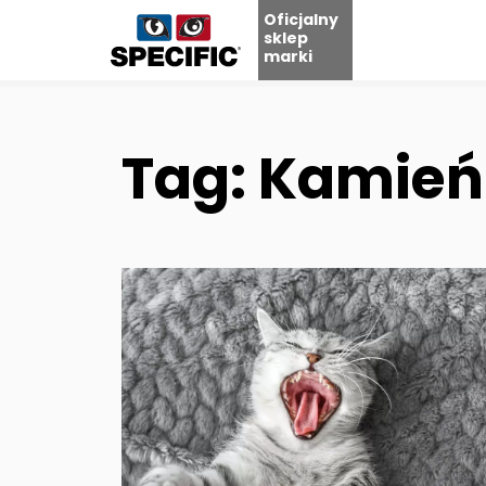
Oficjalny
sklep
marki
Skip
to
content
Tag: Kamień