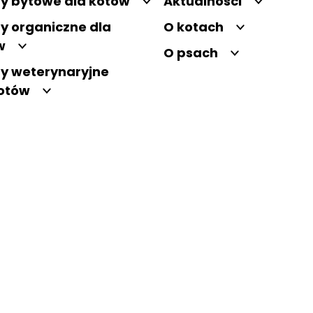
y bytowe dla kotów
Aktualności
y organiczne dla
O kotach
w
O psach
y weterynaryjne
kotów