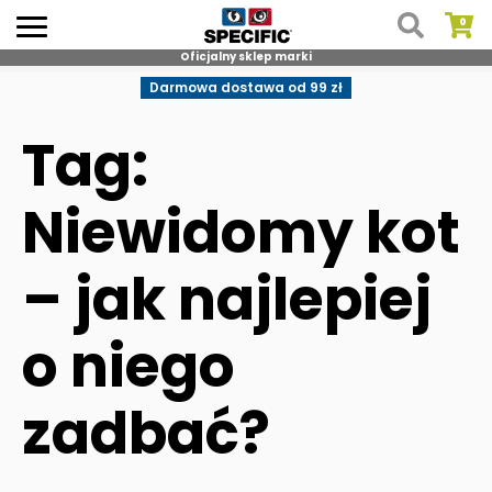
Oficjalny sklep marki
Skip
Darmowa dostawa od 99 zł
to
content
Tag:
Niewidomy kot
– jak najlepiej
o niego
zadbać?