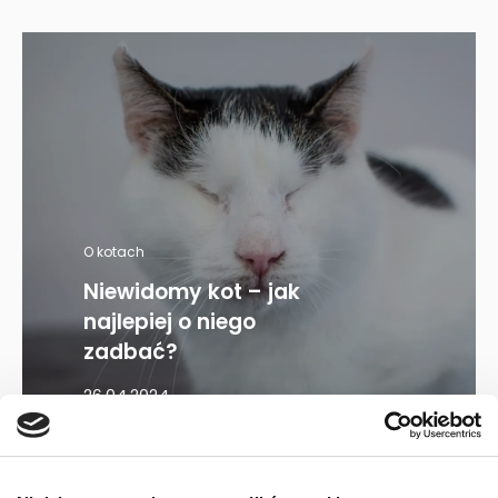
O kotach
Niewidomy kot – jak
najlepiej o niego
zadbać?
26.04.2024
Mapa kategorii