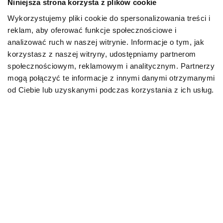
Niniejsza strona korzysta z plików cookie
Wykorzystujemy pliki cookie do spersonalizowania treści i
PIES
reklam, aby oferować funkcje społecznościowe i
analizować ruch w naszej witrynie. Informacje o tym, jak
Karmy bytowe dla psów
korzystasz z naszej witryny, udostępniamy partnerom
społecznościowym, reklamowym i analitycznym. Partnerzy
Karmy organiczne dla psów dorosłych
mogą połączyć te informacje z innymi danymi otrzymanymi
od Ciebie lub uzyskanymi podczas korzystania z ich usług.
Karmy weterynaryjne dla psów
Przysmaki dla psa
KOT