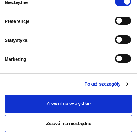
Niezbędne
zgody
Informacje o sklepie
Preferencje
Statystyka
Zwroty i reklamacje
Polityka prywatności
Marketing
Regulamin sklepu
Pokaż szczegóły
Pobierz katalog
Zezwól na wszystkie
Kontakt
Zezwól na niezbędne