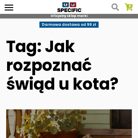
Oficjalny sklep marki
Skip
Darmowa dostawa od 99 zł
to
content
Tag: Jak
rozpoznać
świąd u kota?