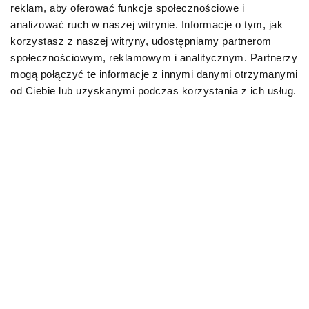
reklam, aby oferować funkcje społecznościowe i
Karmy organiczne dla psów dorosłych
analizować ruch w naszej witrynie. Informacje o tym, jak
korzystasz z naszej witryny, udostępniamy partnerom
Karmy weterynaryjne dla psów
społecznościowym, reklamowym i analitycznym. Partnerzy
mogą połączyć te informacje z innymi danymi otrzymanymi
Przysmaki dla psa
od Ciebie lub uzyskanymi podczas korzystania z ich usług.
KOT
Karmy bytowe dla kotów
Karmy organiczne dla kotów
Karmy weterynaryjne dla kotów