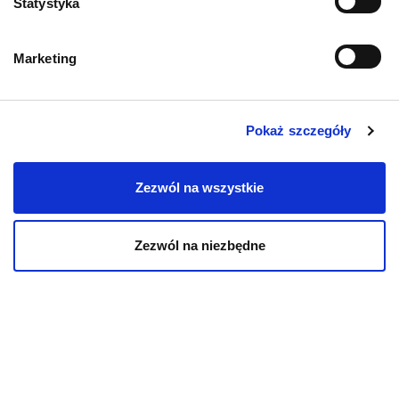
Polityka prywatności
Statystyka
Regulamin sklepu
Marketing
Pobierz katalog
Pokaż szczegóły
Kontakt
Zezwól na wszystkie
Zezwól na niezbędne