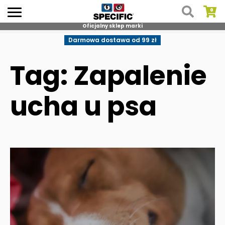
Oficjalny sklep marki
Skip
Darmowa dostawa od 99 zł
to
content
Tag: Zapalenie
ucha u psa