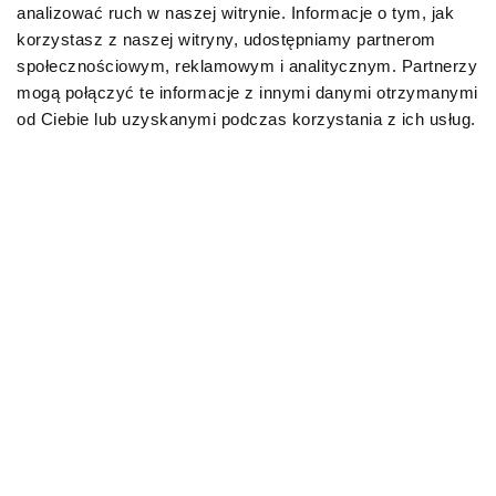
analizować ruch w naszej witrynie. Informacje o tym, jak
Karmy weterynaryjne dla psów
korzystasz z naszej witryny, udostępniamy partnerom
społecznościowym, reklamowym i analitycznym. Partnerzy
Przysmaki dla psa
mogą połączyć te informacje z innymi danymi otrzymanymi
od Ciebie lub uzyskanymi podczas korzystania z ich usług.
KOT
Karmy bytowe dla kotów
Karmy organiczne dla kotów
Karmy weterynaryjne dla kotów