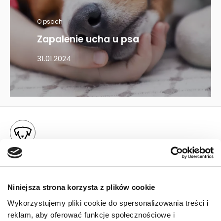
O psach
Zapalenie ucha u psa
31.01.2024
Mapa kategorii
PIES
Karmy bytowe dla psów
Niniejsza strona korzysta z plików cookie
Wykorzystujemy pliki cookie do spersonalizowania treści i
Karmy organiczne dla psów dorosłych
reklam, aby oferować funkcje społecznościowe i