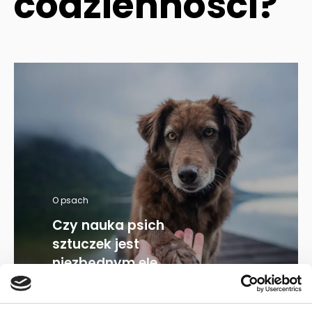
codzienności?
O psach
Czy nauka psich
sztuczek jest
niezbędnym ele...
27.05.2022