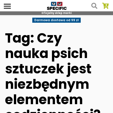
Oficjalny sklep marki
Skip
Darmowa dostawa od 99 zł
to
content
Tag: Czy
nauka psich
sztuczek jest
niezbędnym
elementem