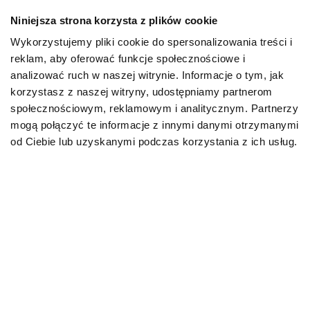
Niniejsza strona korzysta z plików cookie
Mapa kategorii
Wykorzystujemy pliki cookie do spersonalizowania treści i
reklam, aby oferować funkcje społecznościowe i
PIES
analizować ruch w naszej witrynie. Informacje o tym, jak
korzystasz z naszej witryny, udostępniamy partnerom
społecznościowym, reklamowym i analitycznym. Partnerzy
Karmy bytowe dla psów
mogą połączyć te informacje z innymi danymi otrzymanymi
od Ciebie lub uzyskanymi podczas korzystania z ich usług.
Karmy organiczne dla psów dorosłych
Karmy weterynaryjne dla psów
Przysmaki dla psa