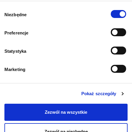
O psach
Wybór
Niezbędne
zgody
Preferencje
Informacje o sklepie
Statystyka
Zwroty i reklamacje
Marketing
Polityka prywatności
Regulamin sklepu
Pokaż szczegóły
Pobierz katalog
Zezwól na wszystkie
Kontakt
Zezwól na niezbędne