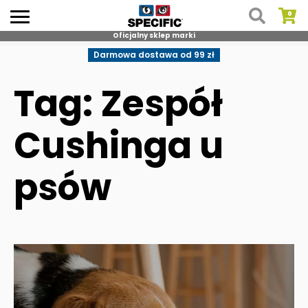
Oficjalny sklep marki
Skip
Darmowa dostawa od 99 zł
to
content
Tag: Zespół
Cushinga u
psów