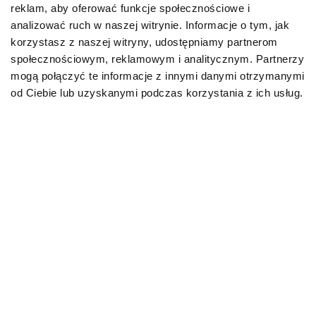
reklam, aby oferować funkcje społecznościowe i
Karmy organiczne dla psów dorosłych
analizować ruch w naszej witrynie. Informacje o tym, jak
korzystasz z naszej witryny, udostępniamy partnerom
Karmy weterynaryjne dla psów
społecznościowym, reklamowym i analitycznym. Partnerzy
mogą połączyć te informacje z innymi danymi otrzymanymi
Przysmaki dla psa
od Ciebie lub uzyskanymi podczas korzystania z ich usług.
KOT
Karmy bytowe dla kotów
Karmy organiczne dla kotów
Karmy weterynaryjne dla kotów