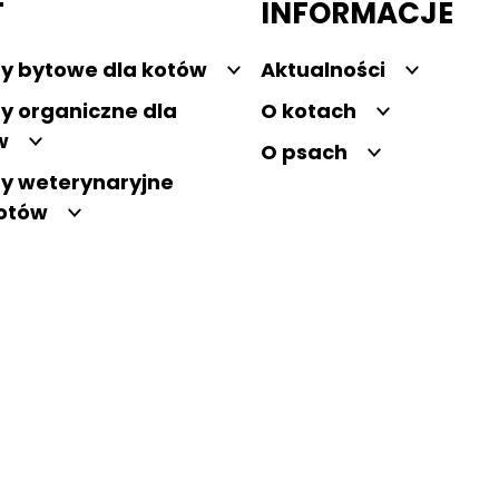
T
INFORMACJE
y bytowe dla kotów
Aktualności
y organiczne dla
O kotach
w
O psach
y weterynaryjne
kotów