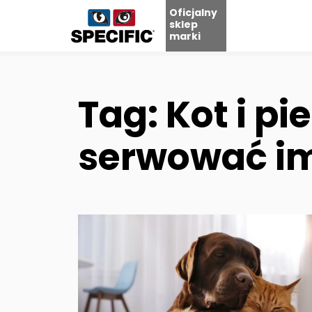
Oficjalny
sklep
marki
Skip
to
content
Tag: Kot i p
serwować im