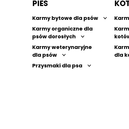
PIES
KO
Karmy bytowe dla psów
Karm
Karmy organiczne dla
Karm
psów dorosłych
kotó
Karmy weterynaryjne
Karm
dla psów
dla 
Przysmaki dla psa