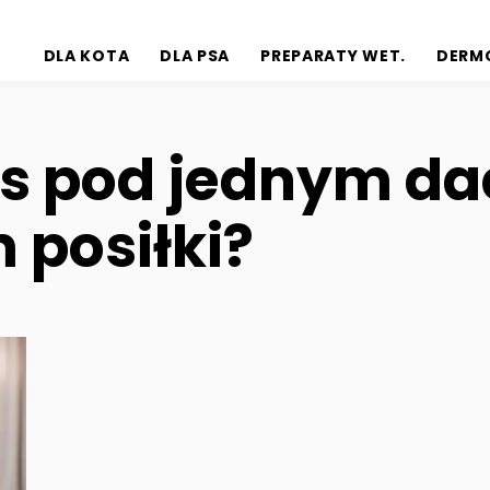
DLA KOTA
DLA PSA
PREPARATY WET.
DERM
ies pod jednym d
 posiłki?