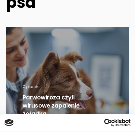
psa
O psach
Parwowiroza czyli
wirusowe zapalenie
żołądka...
29.02.2024