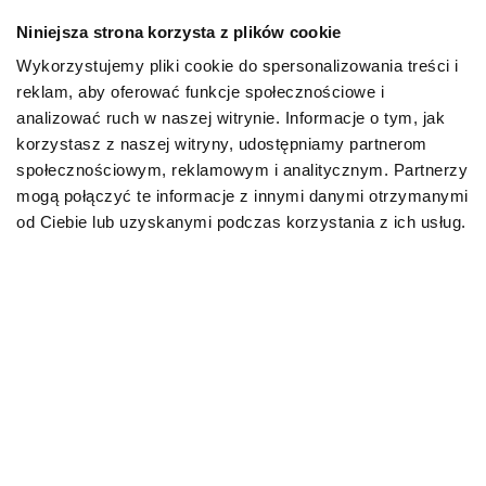
Niniejsza strona korzysta z plików cookie
Mapa kategorii
Wykorzystujemy pliki cookie do spersonalizowania treści i
reklam, aby oferować funkcje społecznościowe i
PIES
analizować ruch w naszej witrynie. Informacje o tym, jak
korzystasz z naszej witryny, udostępniamy partnerom
społecznościowym, reklamowym i analitycznym. Partnerzy
Karmy bytowe dla psów
mogą połączyć te informacje z innymi danymi otrzymanymi
od Ciebie lub uzyskanymi podczas korzystania z ich usług.
Karmy organiczne dla psów dorosłych
Karmy weterynaryjne dla psów
Przysmaki dla psa