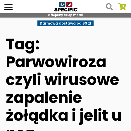
Oficjalny sklep marki
Skip
Darmowa dostawa od 99 zł
to
content
Tag:
Parwowiroza
czyli wirusowe
zapalenie
żołądka i jelit u