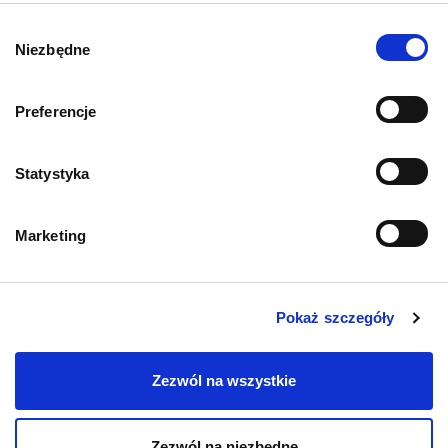
O psach
Wybór
Niezbędne
zgody
Preferencje
Informacje o sklepie
Statystyka
Zwroty i reklamacje
Marketing
Polityka prywatności
Regulamin sklepu
Pokaż szczegóły
Pobierz katalog
Zezwól na wszystkie
Kontakt
Zezwól na niezbędne