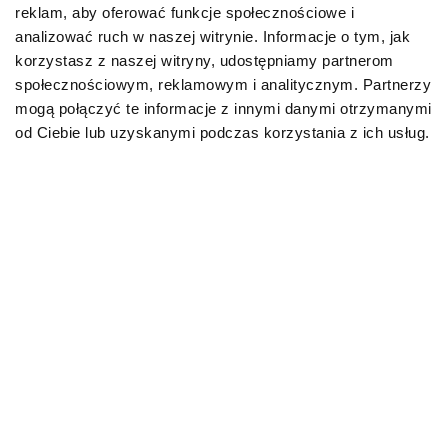
reklam, aby oferować funkcje społecznościowe i
zarówno w ślinie, wymiotach i odchodach chorego
analizować ruch w naszej witrynie. Informacje o tym, jak
zwierzęcia. Szczeniak może zarazić się przez
korzystasz z naszej witryny, udostępniamy partnerom
bezpośredni kontakt z innym psem (nie tylko chorym,
ale będącym bezobjawowym nosicielem) i jego
społecznościowym, reklamowym i analitycznym. Partnerzy
wydzielinami.
mogą połączyć te informacje z innymi danymi otrzymanymi
od Ciebie lub uzyskanymi podczas korzystania z ich usług.
Parwowiroza u psa – leczenie
Choroba odznacza się wysokim wskaźnikiem
śmiertelności wśród szczeniąt, dlatego po
zaobserwowaniu powyższych objawów natychmiast
trzeba udać się do gabinetu. Lekarz zadecyduje o
sposobie leczenia. Jeśli biegunka już zdążyła
doprowadzić do odwodnienia, pies z pewnością
otrzyma kroplówki. Ponadto specjalista może zalecić
podanie surowicy i antybiotyków, by zapobiec
nadkażeniu bakteryjnemu.
Parwowiroza u psa –