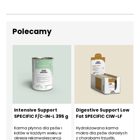
Polecamy
Intensive Support
Digestive Support Low
SPECIFIC F/C-IN-L 395 g
Fat SPECIFIC CIW-LF
6×300 g
Karma płynna dla psów i
Hydrolizowana karma
kotów w każdym wieku w
mokra dla psów dorosłych
m
okresie rekonwalescencji
z chorobami trzustki,
z