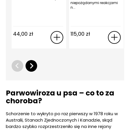
niepożądanymi reakcjami
n...
n
44,00
zł
115,00
zł
Parwowiroza u psa – co to za
choroba?
Schorzenie to wykryto po raz pierwszy w 1978 roku w
Australii, Stanach Zjednoczonych i Kanadzie, skąd
bardzo szybko rozprzestrzeniło się na inne rejony