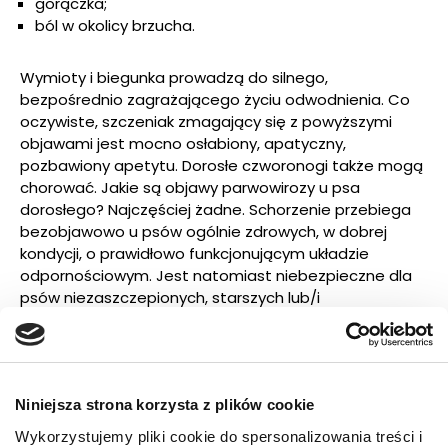
gorączka;
ból w okolicy brzucha.
Wymioty i biegunka prowadzą do silnego,
bezpośrednio zagrażającego życiu odwodnienia. Co
oczywiste, szczeniak zmagający się z powyższymi
objawami jest mocno osłabiony, apatyczny,
pozbawiony apetytu. Dorosłe czworonogi także mogą
chorować. Jakie są objawy parwowirozy u psa
dorosłego? Najczęściej żadne. Schorzenie przebiega
bezobjawowo u psów ogólnie zdrowych, w dobrej
kondycji, o prawidłowo funkcjonującym układzie
odpornościowym. Jest natomiast niebezpieczne dla
psów niezaszczepionych, starszych lub/i
schorowanych.
Parwowiroza u psa – droga
zakażenia
Niniejsza strona korzysta z plików cookie
Wykorzystujemy pliki cookie do spersonalizowania treści i
Wysoce zaraźliwy wirus parwowirozy jest obecny