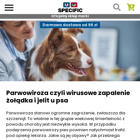
Oficjalny sklep marki
Skip
Darmowa dostawa od 99 zł
to
content
Parwowiroza czyli wirusowe zapalenie
żołądka i jelit u psa
Parwowiroza stanowi ogromne zagrożenie, zwłaszcza dla
szczeniąt. To właśnie w tej grupie wiekowej śmiertelność z
powodu choroby jest niezwykle wysoka. W przypadku
podejrzenia parwowirozy pies powinien natychmiast trafić
pod opiekę lekarza. Jakie są jej objawy? Jak przebiega