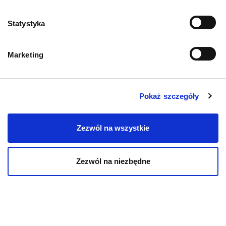
Statystyka
Marketing
Pokaż szczegóły
Zezwól na wszystkie
Mapa kategorii
Zezwól na niezbędne
PIES
Karmy bytowe dla psów