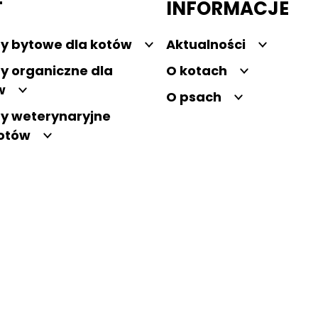
T
INFORMACJE
y bytowe dla kotów
Aktualności
y organiczne dla
O kotach
w
O psach
y weterynaryjne
kotów