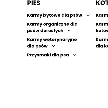
PIES
KO
Karmy bytowe dla psów
Karm
Karmy organiczne dla
Karm
psów dorosłych
kotó
Karmy weterynaryjne
Karm
dla psów
dla 
Przysmaki dla psa