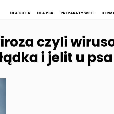
DLA KOTA
DLA PSA
PREPARATY WET.
DERM
iroza czyli wiru
ądka i jelit u psa