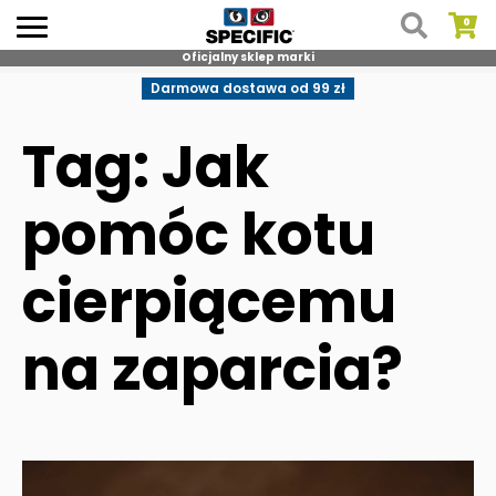
Oficjalny sklep marki
Skip
Darmowa dostawa od 99 zł
to
content
Tag: Jak
pomóc kotu
cierpiącemu
na zaparcia?