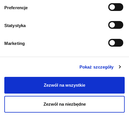
Informacje o sklepie
Preferencje
Zwroty i reklamacje
Statystyka
Polityka prywatności
Marketing
Regulamin sklepu
Pobierz katalog
Pokaż szczegóły
Kontakt
Zezwól na wszystkie
Zezwól na niezbędne