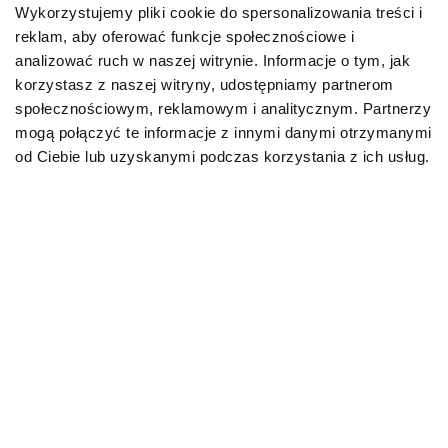
Wykorzystujemy pliki cookie do spersonalizowania treści i
reklam, aby oferować funkcje społecznościowe i
Karmy bytowe dla psów
analizować ruch w naszej witrynie. Informacje o tym, jak
korzystasz z naszej witryny, udostępniamy partnerom
Karmy organiczne dla psów dorosłych
społecznościowym, reklamowym i analitycznym. Partnerzy
mogą połączyć te informacje z innymi danymi otrzymanymi
Karmy weterynaryjne dla psów
od Ciebie lub uzyskanymi podczas korzystania z ich usług.
Przysmaki dla psa
KOT
Karmy bytowe dla kotów