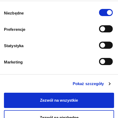
O psach
Wybór
Niezbędne
zgody
Preferencje
Informacje o sklepie
Statystyka
Zwroty i reklamacje
Marketing
Polityka prywatności
Regulamin sklepu
Pokaż szczegóły
Pobierz katalog
Zezwól na wszystkie
Kontakt
Zezwól na niezbędne