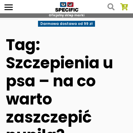
Oficjalny sklep marki
Skip
Darmowa dostawa od 99 zł
to
content
Tag:
Szczepienia u
psa – na co
warto
zaszczepić