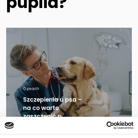
pupila?
O psach
Szczepienia u psa –
na co warto
zaszczepić p...
23.02.2024