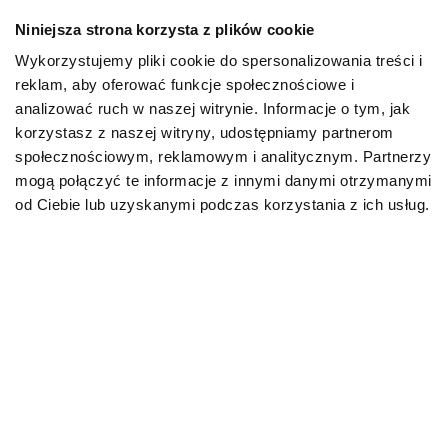
Niniejsza strona korzysta z plików cookie
Mapa kategorii
Wykorzystujemy pliki cookie do spersonalizowania treści i
reklam, aby oferować funkcje społecznościowe i
PIES
analizować ruch w naszej witrynie. Informacje o tym, jak
korzystasz z naszej witryny, udostępniamy partnerom
społecznościowym, reklamowym i analitycznym. Partnerzy
Karmy bytowe dla psów
mogą połączyć te informacje z innymi danymi otrzymanymi
od Ciebie lub uzyskanymi podczas korzystania z ich usług.
Karmy organiczne dla psów dorosłych
Karmy weterynaryjne dla psów
Przysmaki dla psa