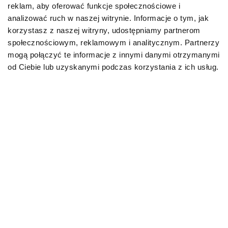
reklam, aby oferować funkcje społecznościowe i
Karmy organiczne dla psów dorosłych
analizować ruch w naszej witrynie. Informacje o tym, jak
korzystasz z naszej witryny, udostępniamy partnerom
Karmy weterynaryjne dla psów
społecznościowym, reklamowym i analitycznym. Partnerzy
mogą połączyć te informacje z innymi danymi otrzymanymi
Przysmaki dla psa
od Ciebie lub uzyskanymi podczas korzystania z ich usług.
KOT
Karmy bytowe dla kotów
Karmy organiczne dla kotów
Karmy weterynaryjne dla kotów