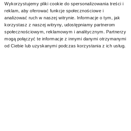
Wykorzystujemy pliki cookie do spersonalizowania treści i
reklam, aby oferować funkcje społecznościowe i
Karmy bytowe dla psów
analizować ruch w naszej witrynie. Informacje o tym, jak
korzystasz z naszej witryny, udostępniamy partnerom
Karmy organiczne dla psów dorosłych
społecznościowym, reklamowym i analitycznym. Partnerzy
mogą połączyć te informacje z innymi danymi otrzymanymi
Karmy weterynaryjne dla psów
od Ciebie lub uzyskanymi podczas korzystania z ich usług.
Przysmaki dla psa
KOT
Karmy bytowe dla kotów