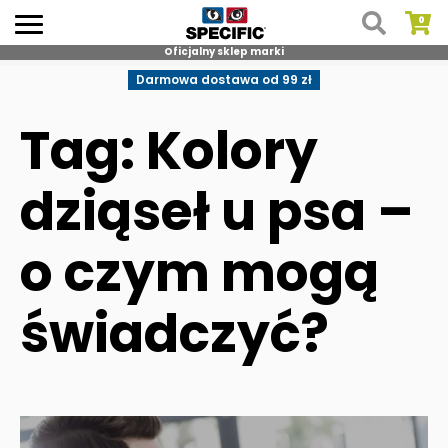
Oficjalny sklep marki
Skip
Darmowa dostawa od 99 zł
to
content
Tag: Kolory
dziąseł u psa –
o czym mogą
świadczyć?