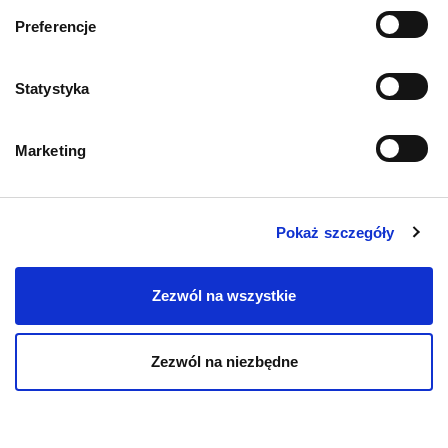
Informacje o sklepie
Preferencje
Zwroty i reklamacje
Statystyka
Polityka prywatności
Marketing
Regulamin sklepu
Pobierz katalog
Pokaż szczegóły
Kontakt
Zezwól na wszystkie
Zezwól na niezbędne