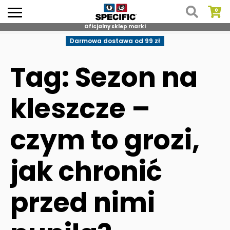
Oficjalny sklep marki
Skip
Darmowa dostawa od 99 zł
to
content
Tag: Sezon na
kleszcze –
czym to grozi,
jak chronić
przed nimi