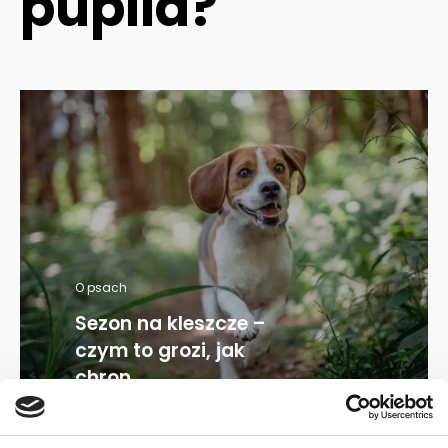
pupila?
O psach
Sezon na kleszcze –
czym to grozi, jak
chron...
30.05.2022