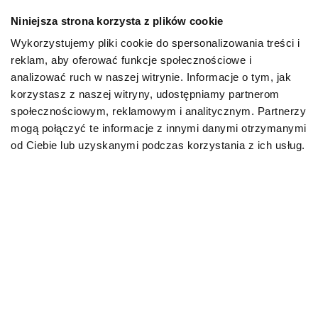
Niniejsza strona korzysta z plików cookie
Mapa kategorii
Wykorzystujemy pliki cookie do spersonalizowania treści i
reklam, aby oferować funkcje społecznościowe i
PIES
analizować ruch w naszej witrynie. Informacje o tym, jak
korzystasz z naszej witryny, udostępniamy partnerom
społecznościowym, reklamowym i analitycznym. Partnerzy
Karmy bytowe dla psów
mogą połączyć te informacje z innymi danymi otrzymanymi
od Ciebie lub uzyskanymi podczas korzystania z ich usług.
Karmy organiczne dla psów dorosłych
Karmy weterynaryjne dla psów
Przysmaki dla psa