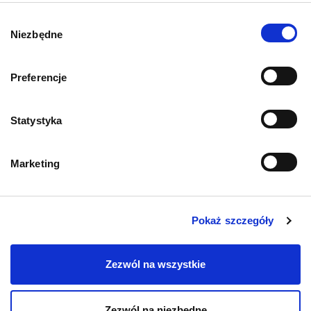
O psach
Wybór
Niezbędne
zgody
Preferencje
Informacje o sklepie
Statystyka
Zwroty i reklamacje
Marketing
Polityka prywatności
Regulamin sklepu
Pokaż szczegóły
Pobierz katalog
Zezwól na wszystkie
Kontakt
Zezwól na niezbędne