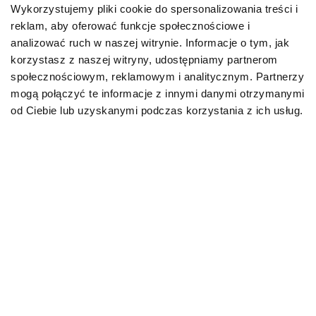
Wykorzystujemy pliki cookie do spersonalizowania treści i
reklam, aby oferować funkcje społecznościowe i
Karmy bytowe dla psów
analizować ruch w naszej witrynie. Informacje o tym, jak
korzystasz z naszej witryny, udostępniamy partnerom
Karmy organiczne dla psów dorosłych
społecznościowym, reklamowym i analitycznym. Partnerzy
mogą połączyć te informacje z innymi danymi otrzymanymi
Karmy weterynaryjne dla psów
od Ciebie lub uzyskanymi podczas korzystania z ich usług.
Przysmaki dla psa
KOT
Karmy bytowe dla kotów