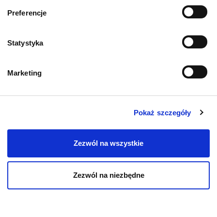
Informacje o sklepie
Preferencje
Zwroty i reklamacje
Statystyka
Polityka prywatności
Marketing
Regulamin sklepu
Pobierz katalog
Pokaż szczegóły
Kontakt
Zezwól na wszystkie
Zezwól na niezbędne