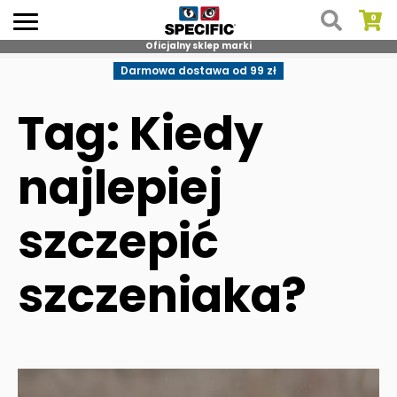
Oficjalny sklep marki
Skip
Darmowa dostawa od 99 zł
to
content
Tag: Kiedy
najlepiej
szczepić
szczeniaka?