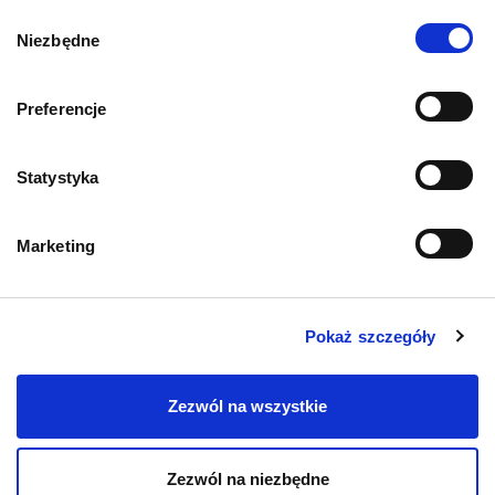
Wybór
Niezbędne
zgody
Mapa kategorii
Preferencje
PIES
Statystyka
Karmy bytowe dla psów
Marketing
Karmy organiczne dla psów dorosłych
Karmy weterynaryjne dla psów
Pokaż szczegóły
Przysmaki dla psa
Zezwól na wszystkie
Zezwól na niezbędne