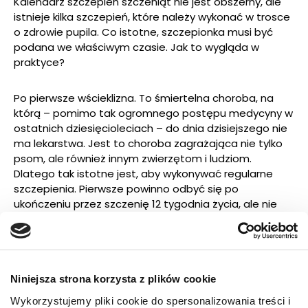
Kalendarz szczepień szczeniąt nie jest obszerny, ale
istnieje kilka szczepień, które należy wykonać w trosce
o zdrowie pupila. Co istotne, szczepionka musi być
podana we właściwym czasie. Jak to wygląda w
praktyce?
Po pierwsze wścieklizna. To śmiertelna choroba, na
którą – pomimo tak ogromnego postępu medycyny w
ostatnich dziesięcioleciach – do dnia dzisiejszego nie
ma lekarstwa. Jest to choroba zagrażająca nie tylko
psom, ale również innym zwierzętom i ludziom.
Dlatego tak istotne jest, aby wykonywać regularne
szczepienia. Pierwsze powinno odbyć się po
ukończeniu przez szczenię 12 tygodnia życia, ale nie
później niż do 30 dni od ukończenia 12 tygodnia.
Zazwyczaj jest to czas, gdy szczenię trafia z hodowli
do nowego domu.
Niniejsza strona korzysta z plików cookie
Kolejne szczepienia muszą być powtarzane co rok (do
końca życia psa) – nie później niż 12 miesięcy od dnia
Wykorzystujemy pliki cookie do spersonalizowania treści i