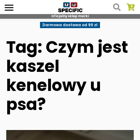
Oficjalny sklep marki
Skip
Darmowa dostawa od 99 zł
to
content
Tag: Czym jest
kaszel
kenelowy u
psa?