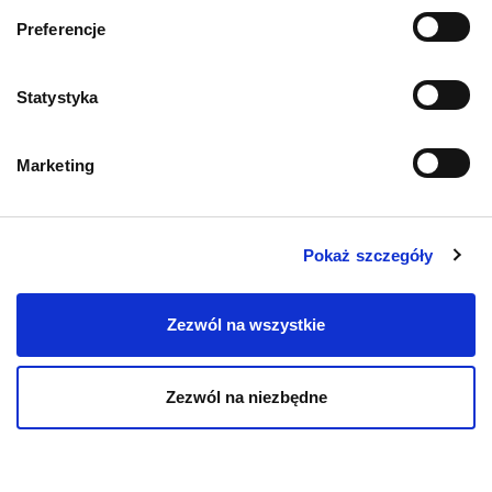
Informacje o sklepie
Preferencje
Zwroty i reklamacje
Statystyka
Polityka prywatności
Marketing
Regulamin sklepu
Pobierz katalog
Pokaż szczegóły
Kontakt
Zezwól na wszystkie
Zezwól na niezbędne