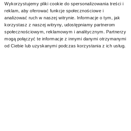
Wykorzystujemy pliki cookie do spersonalizowania treści i
reklam, aby oferować funkcje społecznościowe i
Karmy bytowe dla psów
analizować ruch w naszej witrynie. Informacje o tym, jak
korzystasz z naszej witryny, udostępniamy partnerom
Karmy organiczne dla psów dorosłych
społecznościowym, reklamowym i analitycznym. Partnerzy
mogą połączyć te informacje z innymi danymi otrzymanymi
Karmy weterynaryjne dla psów
od Ciebie lub uzyskanymi podczas korzystania z ich usług.
Przysmaki dla psa
KOT
Karmy bytowe dla kotów