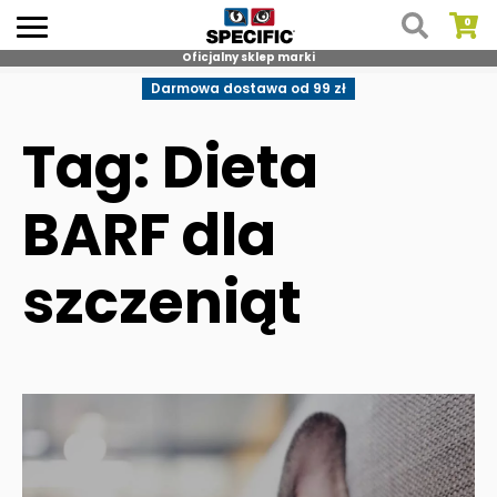
Oficjalny sklep marki
Skip
Darmowa dostawa od 99 zł
to
content
Tag: Dieta
BARF dla
szczeniąt