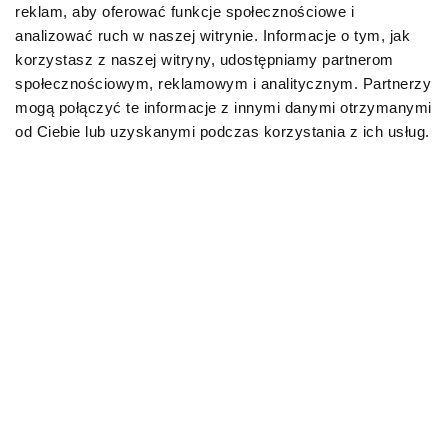
reklam, aby oferować funkcje społecznościowe i
Karmy organiczne dla psów dorosłych
analizować ruch w naszej witrynie. Informacje o tym, jak
korzystasz z naszej witryny, udostępniamy partnerom
Karmy weterynaryjne dla psów
społecznościowym, reklamowym i analitycznym. Partnerzy
mogą połączyć te informacje z innymi danymi otrzymanymi
Przysmaki dla psa
od Ciebie lub uzyskanymi podczas korzystania z ich usług.
KOT
Karmy bytowe dla kotów
Karmy organiczne dla kotów
Karmy weterynaryjne dla kotów